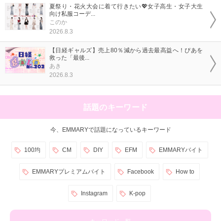
夏祭り・花火大会に着て行きたい💖女子高生・女子大生
向け私服コーデ...
このか
2026.8.3
【日経ギャルズ】売上80％減から過去最高益へ！ぴあを
救った「最後...
あき
2026.8.3
話題のキーワード
今、EMMARYで話題になっているキーワード
100均
CM
DIY
EFM
EMMARYバイト
EMMARYプレミアムバイト
Facebook
How to
Instagram
K-pop