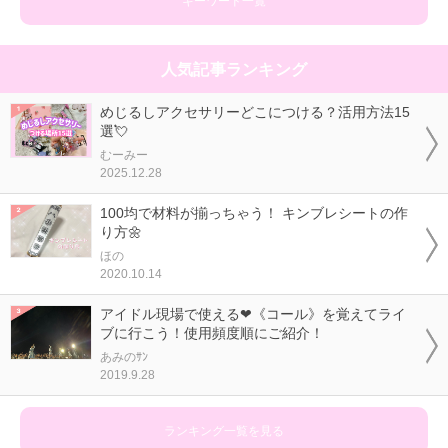
キーワード一覧
人気記事ランキング
めじるしアクセサリーどこにつける？活用方法15
選💘
むーみー
2025.12.28
100均で材料が揃っちゃう！ キンブレシートの作
り方🌼
ほの
2020.10.14
アイドル現場で使える❤《コール》を覚えてライ
ブに行こう！使用頻度順にご紹介！
あみのｻﾝ
2019.9.28
ランキング一覧を見る