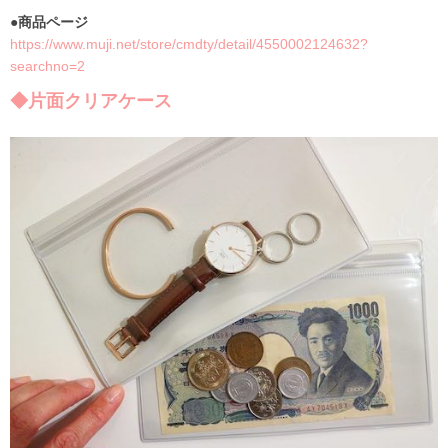
●商品ページ
https://www.muji.net/store/cmdty/detail/4550002124632?
searchno=2
◆片面クリアケース