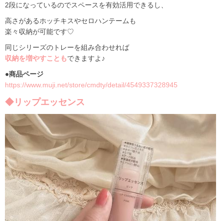
2段になっているのでスペースを有効活用できるし、
高さがあるホッチキスやセロハンテームも
楽々収納が可能です♡
同じシリーズのトレーを組み合わせれば
収納を増やすことも
できますよ♪
●商品ページ
https://www.muji.net/store/cmdty/detail/4549337328945
◆リップエッセンス