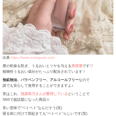
出典
https://www.instagram.com
唇の乾燥を防ぎ、うるおいとツヤを与える
美容液
です♡
植物性うるおい成分がたっぷり配合されています！
無鉱物油、パラベンフリー、アルコールフリー
なので
誰でも安心して使用することができますよ♪
実はこれ、
指原莉乃さんが愛用している
ということで
SNSで超話題になった商品☆
良い意味で“ベトベト”なんだそう(笑)
寝る前に付けて朝起きても“ベトベト”らしいです(笑)