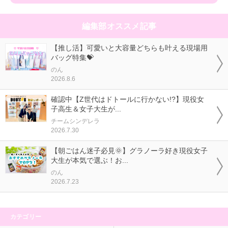
編集部オススメ記事
【推し活】可愛いと大容量どちらも叶える現場用
バッグ特集💝
のん
2026.8.6
確認中【Z世代はドトールに行かない!?】現役女
子高生＆女子大生が...
チームシンデレラ
2026.7.30
【朝ごはん迷子必見🌞】グラノーラ好き現役女子
大生が本気で選ぶ！お...
のん
2026.7.23
カテゴリー