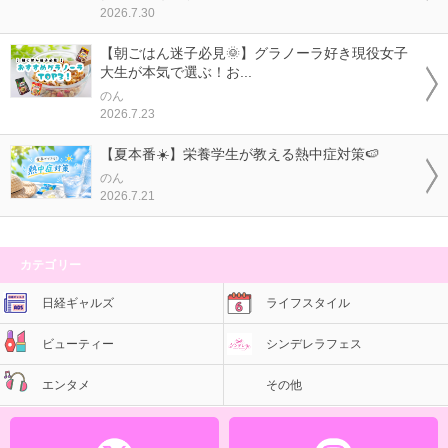
2026.7.30
【朝ごはん迷子必見🌞】グラノーラ好き現役女子
大生が本気で選ぶ！お...
のん
2026.7.23
【夏本番☀️】栄養学生が教える熱中症対策🍉
のん
2026.7.21
カテゴリー
日経ギャルズ
ライフスタイル
ビューティー
シンデレラフェス
エンタメ
その他