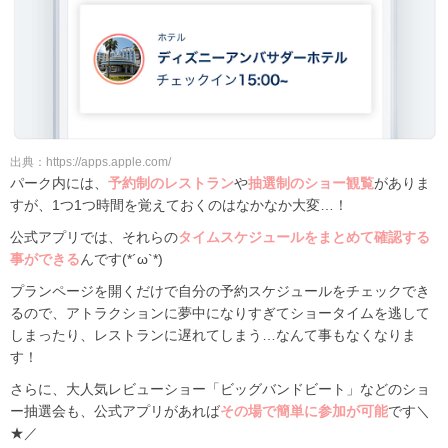
出典：https://apps.apple.com/
パーク内には、
予約制のレストラン
や
抽選制のショー観覧
がありま
すが、1つ1つ時間を覚えておくのはなかなか大変…！
公式アプリでは、それらの
タイムスケジュールをまとめて確認する
事ができる
んです(*´ω`*)
プランページを開くだけで自分の予約スケジュールをチェックでき
るので、アトラクションに夢中になりすぎてショータイムを逃して
しまったり、レストランに遅れてしまう…なんて事もなくなりま
す！
さらに、大人気レビューショー「ビッグバンドビート」などのショ
ー抽選会も、公式アプリがあれば
その場で簡単に参加が可能
です＼
★／