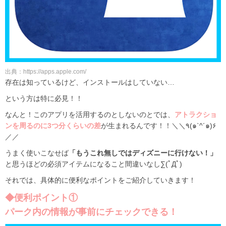
出典：https://apps.apple.com/
存在は知っているけど、インストールはしていない…
という方は特に必見！！
なんと！このアプリを活用するのとしないのとでは、
アトラクショ
ンを周るのに3つ分くらいの差
が生まれるんです！！＼＼٩(๑`^´๑)۶
／／
うまく使いこなせば
「もうこれ無しではディズニーに行けない！」
と思うほどの必須アイテムになること間違いなし∑(ﾟДﾟ)
それでは、具体的に便利なポイントをご紹介していきます！
◆便利ポイント①
パーク内の情報が事前にチェックできる！