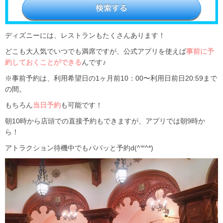
ディズニーには、レストランもたくさんあります！
どこも大人気でいつでも満席ですが、公式アプリを使えば
事前に予
約しておくことができる
んです♪
※事前予約は、利用希望日の1ヶ月前10：00〜利用日前日20:59まで
の間。
もちろん
当日予約
も可能です！
朝10時から店頭での直接予約もできますが、アプリでは朝9時か
ら！
アトラクション待機中でもパパッと予約d(^꒳^*)