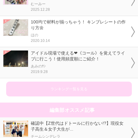
むーみー
2025.12.28
100均で材料が揃っちゃう！ キンブレシートの作
り方🌼
ほの
2020.10.14
アイドル現場で使える❤《コール》を覚えてライ
ブに行こう！使用頻度順にご紹介！
あみのｻﾝ
2019.9.28
ランキング一覧を見る
編集部オススメ記事
確認中【Z世代はドトールに行かない!?】現役女
子高生＆女子大生が...
チームシンデレラ