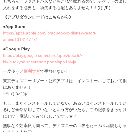
もちろん、ファストパスなどもこれで取れるので、チケットの出し
入れをする必要も、紛失する心配もありません！！∑(ﾟДﾟ)
《アプリダウンロードはこちらから》
●App Store
https://apps.apple.com/jp/app/tokyo-disney-resort-
app/id1313147771
●Google Play
https://play.google.com/store/apps/details?
id=jp.tokyodisneyresort.portalapp&hl=ja
一度使うと
便利すぎ
て手放せない！
東京ディズニーリゾート公式アプリは、インストールしておいて損
はありません！
･:*+.(( °ω° ))/.:+
もし、まだインストールしていない、あるいはインストールしてい
るけど全然活用していないという方がいたら、この記事をきっかけ
にぜひ一度試してみてほしいです＼★／
無駄なく効率良く周って、ディズニーの世界をたっぷり堪能しちゃ