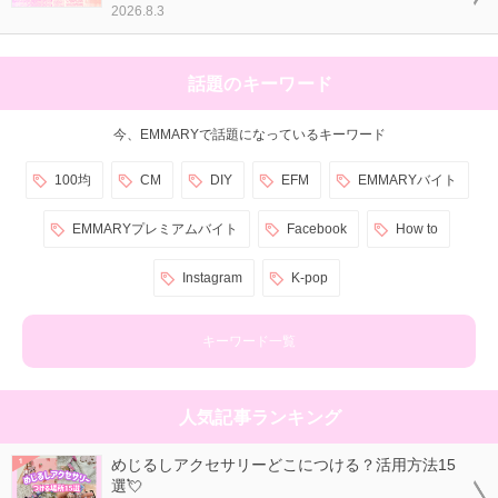
2026.8.3
話題のキーワード
今、EMMARYで話題になっているキーワード
100均
CM
DIY
EFM
EMMARYバイト
EMMARYプレミアムバイト
Facebook
How to
Instagram
K-pop
キーワード一覧
人気記事ランキング
めじるしアクセサリーどこにつける？活用方法15
選💘