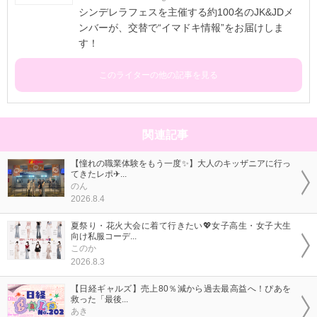
シンデレラフェスを主催する約100名のJK&JDメ
ンバーが、交替で“イマドキ情報”をお届けしま
す！
このライターの他の記事を見る
関連記事
【憧れの職業体験をもう一度✨】大人のキッザニアに行っ
てきたレポ✈...
のん
2026.8.4
夏祭り・花火大会に着て行きたい💖女子高生・女子大生
向け私服コーデ...
このか
2026.8.3
【日経ギャルズ】売上80％減から過去最高益へ！ぴあを
救った「最後...
あき