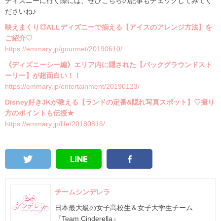
ディズニーに行く際には、ぜひこちらの記事もチェックしてみてく
ださいね♪
映えまくり◎ALLディズニーで揃える【アイスのアレンジ方法】を
ご紹介♡
https://emmary.jp/gourmet/20190610/
《ディズニーシー編》エリア内に隠された【バックグラウンドスト
ーリー】が超面白い！！
https://emmary.jp/entertainment/20190123/
Disney好きJKが教える【ランドの定番&隠れ写真スポット】♡撮り
方のポイントも伝授★
https://emmary.jp/life/20180816/
チームシンデレラ
日本最大級の女子高校生＆女子大学生チーム
『Team Cinderella』