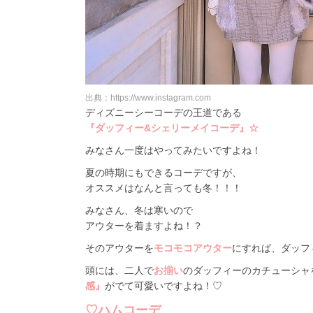
出典：https://www.instagram.com
ディズニーシーコーデの王道である
『ダッフィー&シェリーメイコーデ』☆
みなさん一度はやってみたいですよね！
夏の時期にもできるコーデですが、
オススメはなんと言っても冬！！！
みなさん、冬は寒いので
アウターを着ますよね！？
そのアウターを
モコモコアウター
にすれば、ダッフ
頭には、二人で
お揃い
のダッフィーのカチューシャ
感』
がでて可愛いですよね！♡
♡ハムコーデ