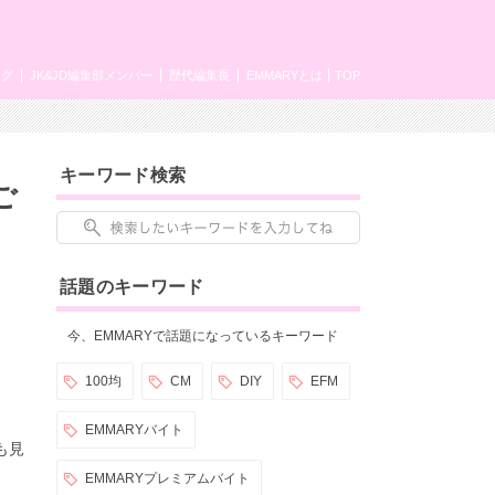
ング
JK&JD編集部メンバー
歴代編集長
EMMARYとは
TOP
キーワード検索
ご
話題のキーワード
今、EMMARYで話題になっているキーワード
100均
CM
DIY
EFM
EMMARYバイト
も見
EMMARYプレミアムバイト