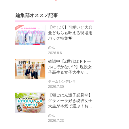
編集部オススメ記事
【推し活】可愛いと大容
量どちらも叶える現場用
バッグ特集💝
のん
2026.8.6
確認中【Z世代はドトー
ルに行かない!?】現役女
子高生＆女子大生が...
チームシンデレラ
2026.7.30
【朝ごはん迷子必見🌞】
グラノーラ好き現役女子
大生が本気で選ぶ！お...
のん
2026.7.23