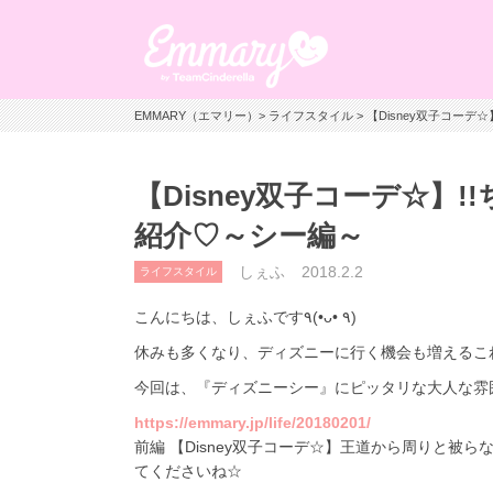
EMMARY（エマリー）
>
ライフスタイル
> 【Disney双子コー
【Disney双子コーデ☆】
紹介♡～シー編～
しぇふ
2018.2.2
ライフスタイル
こんにちは、しぇふです٩(•ᴗ• ٩)
休みも多くなり、ディズニーに行く機会も増えるこ
今回は、『ディズニーシー』にピッタリな大人な雰
https://emmary.jp/life/20180201/
前編 【Disney双子コーデ☆】王道から周りと
てくださいね☆