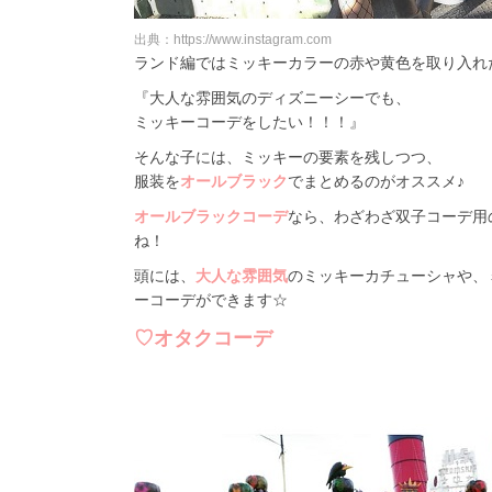
出典：https://www.instagram.com
ランド編ではミッキーカラーの赤や黄色を取り入れ
『大人な雰囲気のディズニーシーでも、
ミッキーコーデをしたい！！！』
そんな子には、ミッキーの要素を残しつつ、
服装を
オールブラック
でまとめるのがオススメ♪
オールブラックコーデ
なら、わざわざ双子コーデ用
ね！
頭には、
大人な雰囲気
のミッキーカチューシャや、
ーコーデができます☆
♡オタクコーデ