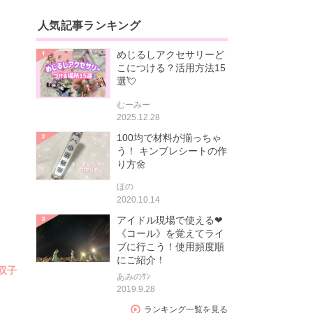
人気記事ランキング
めじるしアクセサリーど
こにつける？活用方法15
選💘
むーみー
2025.12.28
100均で材料が揃っちゃ
う！ キンブレシートの作
り方🌼
ほの
2020.10.14
アイドル現場で使える❤
《コール》を覚えてライ
ブに行こう！使用頻度順
にご紹介！
双子
あみのｻﾝ
2019.9.28
ランキング一覧を見る