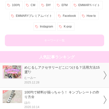
100均
CM
DIY
EFM
EMMARYバイト
EMMARYプレミアムバイト
Facebook
How to
Instagram
K-pop
キーワード一覧
人気記事ランキング
めじるしアクセサリーどこにつける？活用方法15
選💘
むーみー
2025.12.28
100均で材料が揃っちゃう！ キンブレシートの作
り方🌼
ほの
2020.10.14