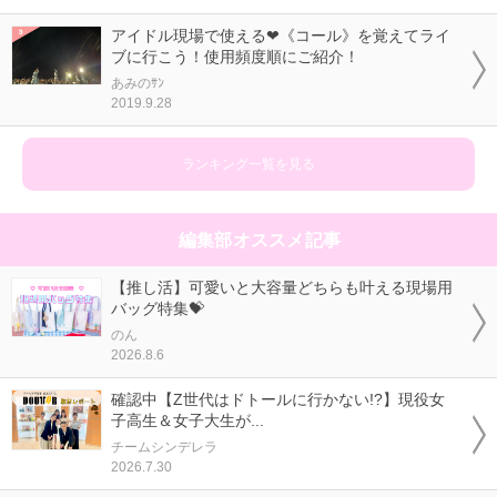
アイドル現場で使える❤《コール》を覚えてライ
ブに行こう！使用頻度順にご紹介！
あみのｻﾝ
2019.9.28
ランキング一覧を見る
編集部オススメ記事
【推し活】可愛いと大容量どちらも叶える現場用
バッグ特集💝
のん
2026.8.6
確認中【Z世代はドトールに行かない!?】現役女
子高生＆女子大生が...
チームシンデレラ
2026.7.30