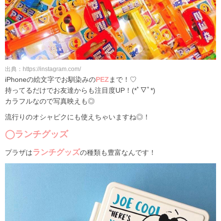
出典：https://instagram.com/
iPhoneの絵文字でお馴染みの
PEZ
まで！♡
持ってるだけでお友達からも注目度UP！(*ﾟ▽ﾟ*)
カラフルなので写真映えも◎
流行りのオシャピクにも使えちゃいますね◎！
◯ランチグッズ
ランチグッズ
プラザは
の種類も豊富なんです！