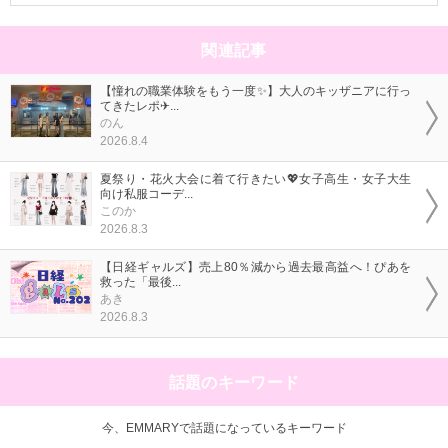
関連記事
【憧れの職業体験をもう一度✨】大人のキッザニアに行っ
てきたレポ✈...
のん
2026.8.4
夏祭り・花火大会に着て行きたい💖女子高生・女子大生
向け私服コーデ...
このか
2026.8.3
【日経ギャルズ】売上80％減から過去最高益へ！ぴあを
救った「最後...
あき
2026.8.3
話題のキーワード
今、EMMARYで話題になっているキーワード