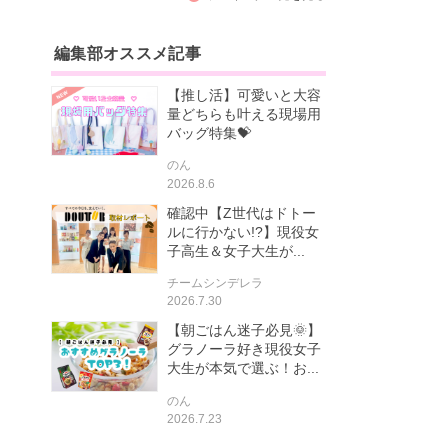
編集部オススメ記事
【推し活】可愛いと大容
量どちらも叶える現場用
バッグ特集💝
のん
2026.8.6
確認中【Z世代はドトー
ルに行かない!?】現役女
子高生＆女子大生が...
チームシンデレラ
2026.7.30
【朝ごはん迷子必見🌞】
グラノーラ好き現役女子
大生が本気で選ぶ！お...
のん
2026.7.23