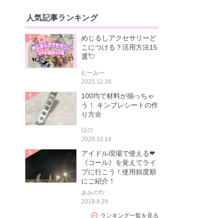
人気記事ランキング
めじるしアクセサリーど
こにつける？活用方法15
選💘
むーみー
2025.12.28
100均で材料が揃っちゃ
う！ キンブレシートの作
り方🌼
ほの
2020.10.14
アイドル現場で使える❤
《コール》を覚えてライ
ブに行こう！使用頻度順
にご紹介！
あみのｻﾝ
2019.9.28
ランキング一覧を見る