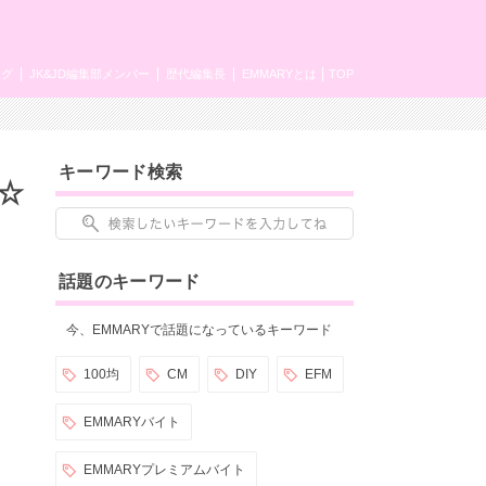
ング
JK&JD編集部メンバー
歴代編集長
EMMARYとは
TOP
キーワード検索
☆
話題のキーワード
今、EMMARYで話題になっているキーワード
100均
CM
DIY
EFM
EMMARYバイト
EMMARYプレミアムバイト