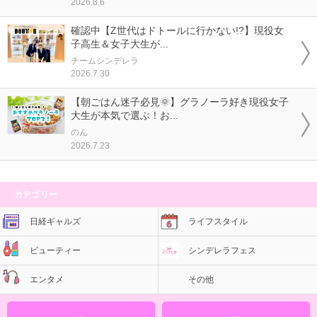
2026.8.6
確認中【Z世代はドトールに行かない!?】現役女
子高生＆女子大生が...
チームシンデレラ
2026.7.30
【朝ごはん迷子必見🌞】グラノーラ好き現役女子
大生が本気で選ぶ！お...
のん
2026.7.23
カテゴリー
日経ギャルズ
ライフスタイル
ビューティー
シンデレラフェス
エンタメ
その他