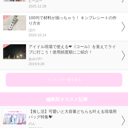
むーみー
2025.12.28
100均で材料が揃っちゃう！ キンブレシートの作
り方🌼
ほの
2020.10.14
アイドル現場で使える❤《コール》を覚えてライ
ブに行こう！使用頻度順にご紹介！
あみのｻﾝ
2019.9.28
ランキング一覧を見る
編集部オススメ記事
【推し活】可愛いと大容量どちらも叶える現場用
バッグ特集💝
のん