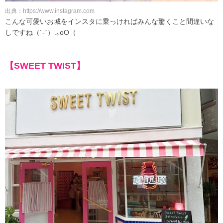
出典：https://www.instagram.com
こんな可愛いお城をインスタに乗っければみんな驚くこと間違いな
しですね（´-`）.｡oO（
【SWEET TWIST】