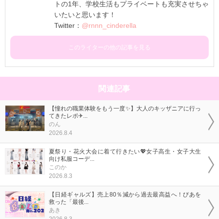
トの1年、学校生活もプライベートも充実させちゃ
いたいと思います！
Twitter：
@rnnn_cinderella
このライターの他の記事を見る
関連記事
【憧れの職業体験をもう一度✨】大人のキッザニアに行っ
てきたレポ✈...
のん
2026.8.4
夏祭り・花火大会に着て行きたい💖女子高生・女子大生
向け私服コーデ...
このか
2026.8.3
【日経ギャルズ】売上80％減から過去最高益へ！ぴあを
救った「最後...
あき