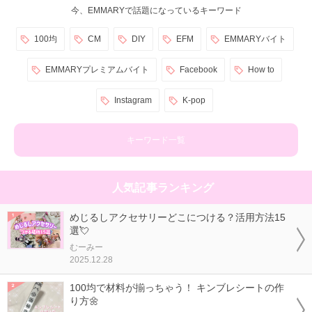
今、EMMARYで話題になっているキーワード
100均
CM
DIY
EFM
EMMARYバイト
EMMARYプレミアムバイト
Facebook
How to
Instagram
K-pop
キーワード一覧
人気記事ランキング
めじるしアクセサリーどこにつける？活用方法15
選💘
むーみー
2025.12.28
100均で材料が揃っちゃう！ キンブレシートの作
り方🌼