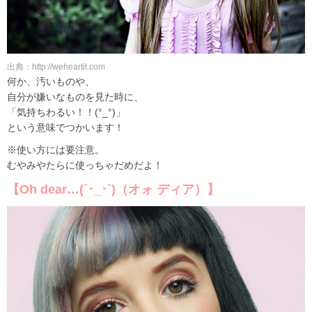
出典：http://weheartit.com
何か、汚いものや、
自分が嫌いなものを見た時に、
「気持ちわるい！！(°_°)」
という意味でつかいます！
※使い方には要注意。
むやみやたらに使っちゃだめだよ！
【Oh dear…(´･_･`)（オォ ディア）】