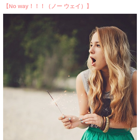
【No way！！！（ノー ウェイ）】