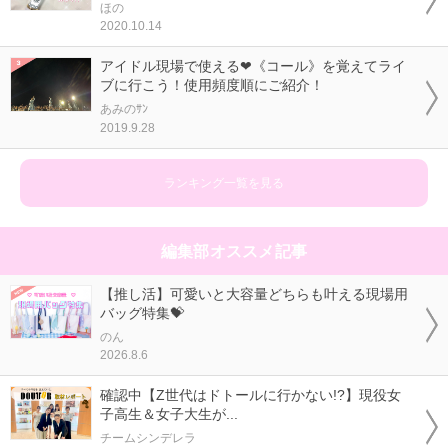
ほの
2020.10.14
アイドル現場で使える❤《コール》を覚えてライ
ブに行こう！使用頻度順にご紹介！
あみのｻﾝ
2019.9.28
ランキング一覧を見る
編集部オススメ記事
【推し活】可愛いと大容量どちらも叶える現場用
バッグ特集💝
のん
2026.8.6
確認中【Z世代はドトールに行かない!?】現役女
子高生＆女子大生が...
チームシンデレラ