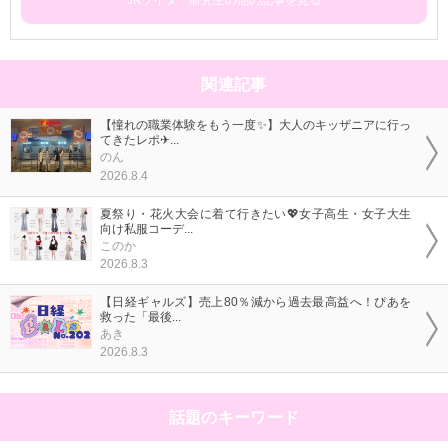
JKライター研究生の他の記事を見る
関連記事
【憧れの職業体験をもう一度✨】大人のキッザニアに行っ
てきたレポ✈...
のん
2026.8.4
夏祭り・花火大会に着て行きたい💖女子高生・女子大生
向け私服コーデ...
このか
2026.8.3
【日経ギャルズ】売上80％減から過去最高益へ！ぴあを
救った「最後...
あき
2026.8.3
話題のキーワード