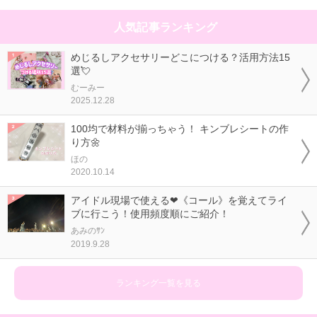
人気記事ランキング
めじるしアクセサリーどこにつける？活用方法15
選💘
むーみー
2025.12.28
100均で材料が揃っちゃう！ キンブレシートの作
り方🌼
ほの
2020.10.14
アイドル現場で使える❤《コール》を覚えてライ
ブに行こう！使用頻度順にご紹介！
あみのｻﾝ
2019.9.28
ランキング一覧を見る