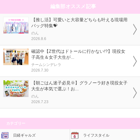
編集部オススメ記事
【推し活】可愛いと大容量どちらも叶える現場用
バッグ特集💝
のん
2026.8.6
確認中【Z世代はドトールに行かない!?】現役女
子高生＆女子大生が...
チームシンデレラ
2026.7.30
【朝ごはん迷子必見🌞】グラノーラ好き現役女子
大生が本気で選ぶ！お...
のん
2026.7.23
カテゴリー
日経ギャルズ
ライフスタイル