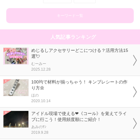
キーワード一覧
人気記事ランキング
めじるしアクセサリーどこにつける？活用方法15
選💘
むーみー
2025.12.28
100均で材料が揃っちゃう！ キンブレシートの作
り方🌼
ほの
2020.10.14
アイドル現場で使える❤《コール》を覚えてライ
ブに行こう！使用頻度順にご紹介！
あみのｻﾝ
2019.9.28