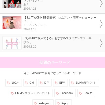
ンプレミアイ...
あき
2026.4.23
【ILLIT WONHEE登壇💖】ロムアンド商事〜ジューシー
フラ...
チームシンデレラ
2026.4.11
『Qoo10で購入できる』おすすめスタバタンブラー🎀
ぴろせ
2026.3.29
話題のキーワード
今、EMMARYで話題になっているキーワード
100均
CM
DIY
EFM
EMMARYバイト
EMMARYプレミアムバイト
Facebook
How to
Instagram
K-pop