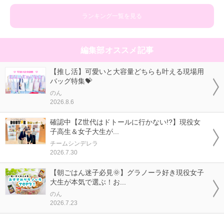
ランキング一覧を見る
編集部オススメ記事
【推し活】可愛いと大容量どちらも叶える現場用
バッグ特集💝
のん
2026.8.6
確認中【Z世代はドトールに行かない!?】現役女
子高生＆女子大生が...
チームシンデレラ
2026.7.30
【朝ごはん迷子必見🌞】グラノーラ好き現役女子
大生が本気で選ぶ！お...
のん
2026.7.23