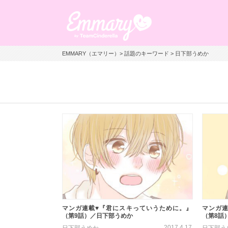
EMMARY（エマリー）
>
話題のキーワード
> 日下部うめか
マンガ連載♥『君にスキっていうために。』
マンガ連
（第9話）／日下部うめか
（第8話
2017.4.17
日下部うめか
日下部う