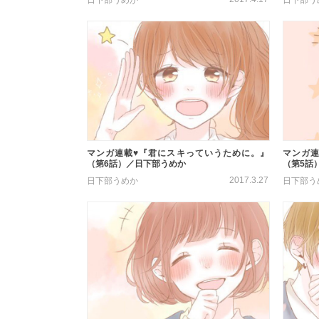
マンガ連載♥『君にスキっていうために。』
マンガ連
（第6話）／日下部うめか
（第5話
2017.3.27
日下部うめか
日下部う