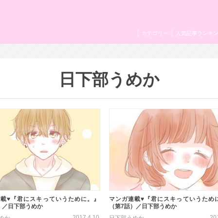
カテゴリー
人気記事ランキ
日下部うめか
載♥『君にスキっていうために。』
マンガ連載♥『君にスキっていうため
）／日下部うめか
（第7話）／日下部うめか
2017.4.10
20
めか
日下部うめか