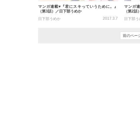
マンガ連載♥『君にスキっていうために。』
マンガ連
（第3話）／日下部うめか
（第2話
2017.3.7
日下部うめか
日下部う
前のペー