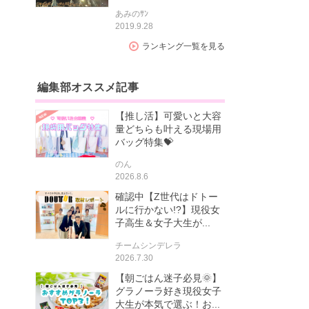
あみのｻﾝ
2019.9.28
ランキング一覧を見る
編集部オススメ記事
【推し活】可愛いと大容
量どちらも叶える現場用
バッグ特集💝
のん
2026.8.6
確認中【Z世代はドトー
ルに行かない!?】現役女
子高生＆女子大生が...
チームシンデレラ
2026.7.30
【朝ごはん迷子必見🌞】
グラノーラ好き現役女子
大生が本気で選ぶ！お...