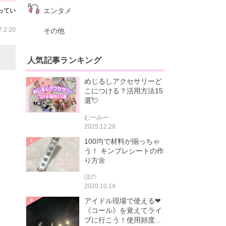
エンタメ
ってい
7.2.20
その他
人気記事ランキング
めじるしアクセサリーど
こにつける？活用方法15
選💘
むーみー
2025.12.28
100均で材料が揃っちゃ
う！ キンブレシートの作
り方🌼
ほの
2020.10.14
アイドル現場で使える❤
《コール》を覚えてライ
ブに行こう！使用頻度...