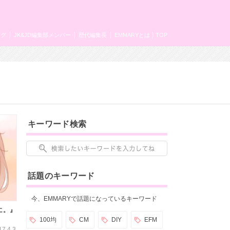
ング
JK&JD編集部メンバー
歴代編集長
EMMARYとは
TOP
キーワード検索
話題のキーワード
今、EMMARYで話題になっているキーワード
に。』
100均
CM
DIY
EFM
17.4.3