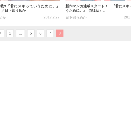
載♥『君にスキっていうために。』
新作マンガ連載スタート！！『君にスキ
）／日下部うめか
うために。』（第1話）...
2017.2.27
201
めか
日下部うめか
ジ
1
…
5
6
7
8