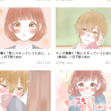
載♥『君にスキっていうために。』
マンガ連載♥『君にスキっていうため
）／日下部うめか
（第4話）／日下部うめか
2017.3.20
201
めか
日下部うめか