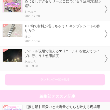
めじるしアクセサリーどこにつける？活用方法15
選💘
むーみー
2025.12.28
100均で材料が揃っちゃう！ キンブレシートの作
り方🌼
ほの
2020.10.14
アイドル現場で使える❤《コール》を覚えてライ
ブに行こう！使用頻度...
あみのｻﾝ
2019.9.28
ランキング一覧を見る
編集部オススメ記事
【推し活】可愛いと大容量どちらも叶える現場用