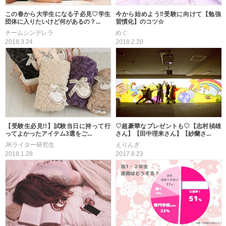
この春から大学生になる子必見♡学生
今から始めよう‼受験に向けて【勉強
団体に入りたいけど何があるの？...
習慣化】のコツ☆
チームシンデレラ
めぐ
2018.3.24
2018.2.20
【受験生必見!!】試験当日に持って行
♡超豪華なプレゼントも♡【志村禎雄
ってよかったアイテム3選をご...
さん】【田中理来さん】【紗蘭さ...
JKライター研究生
えりんぎ
2018.1.28
2017.8.23