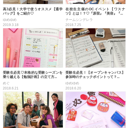
高3必見！大学で使うオススメ【通学
在校生主催のOCイベント【ワスナ
バッグ】をご紹介♡
ツ】とは！？♡『原宿』『美容』『...
ゆめゆめ
チームシンデレラ
2019.3.18
2018.7.25
受験生必見♡本格的な受験シーズンを
受験生必見！【オープンキャンパス】
乗り越える【勉強計画】の立て方...
参加時のチェックポイントって？...
めぐ
ゆめゆめ
2018.6.21
2018.6.20