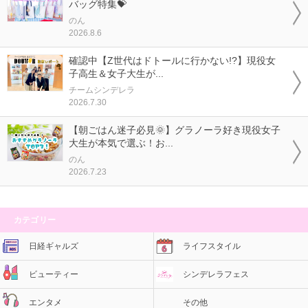
バッグ特集💝
のん
2026.8.6
確認中【Z世代はドトールに行かない!?】現役女
子高生＆女子大生が...
チームシンデレラ
2026.7.30
【朝ごはん迷子必見🌞】グラノーラ好き現役女子
大生が本気で選ぶ！お...
のん
2026.7.23
カテゴリー
日経ギャルズ
ライフスタイル
ビューティー
シンデレラフェス
エンタメ
その他