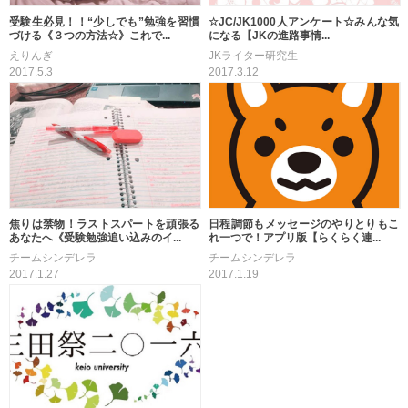
受験生必見！！“少しでも”勉強を習慣
☆JC/JK1000人アンケート☆みんな気
づける《３つの方法☆》これで...
になる【JKの進路事情...
えりんぎ
JKライター研究生
2017.5.3
2017.3.12
焦りは禁物！ラストスパートを頑張る
日程調節もメッセージのやりとりもこ
あなたへ《受験勉強追い込みのイ...
れ一つで！アプリ版【らくらく連...
チームシンデレラ
チームシンデレラ
2017.1.27
2017.1.19