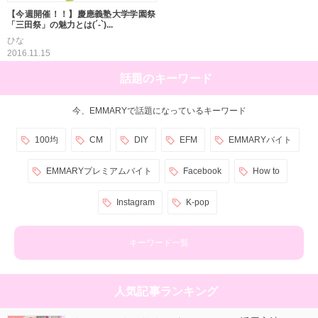
【今週開催！！】慶應義塾大学学園祭
「三田祭」の魅力とは(´-`)...
ひな
2016.11.15
話題のキーワード
今、EMMARYで話題になっているキーワード
100均
CM
DIY
EFM
EMMARYバイト
EMMARYプレミアムバイト
Facebook
How to
Instagram
K-pop
キーワード一覧
人気記事ランキング