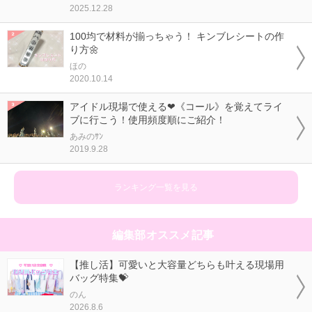
2025.12.28
100均で材料が揃っちゃう！ キンブレシートの作
り方🌼
ほの
2020.10.14
アイドル現場で使える❤《コール》を覚えてライ
ブに行こう！使用頻度順にご紹介！
あみのｻﾝ
2019.9.28
ランキング一覧を見る
編集部オススメ記事
【推し活】可愛いと大容量どちらも叶える現場用
バッグ特集💝
のん
2026.8.6