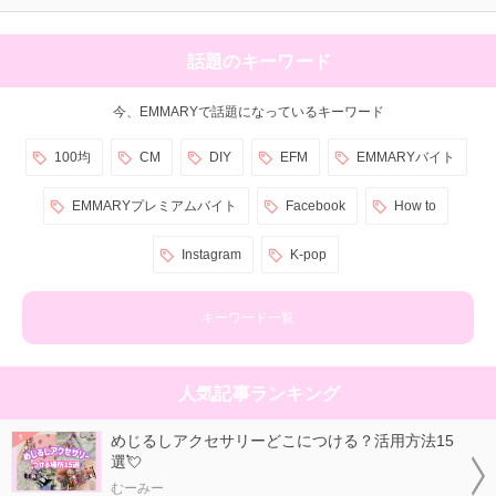
話題のキーワード
今、EMMARYで話題になっているキーワード
100均
CM
DIY
EFM
EMMARYバイト
EMMARYプレミアムバイト
Facebook
How to
Instagram
K-pop
キーワード一覧
人気記事ランキング
めじるしアクセサリーどこにつける？活用方法15
選💘
むーみー