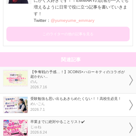
にかく大好きです！！EMMARYの読者が一人でも
増えるように日常で役に立つ記事を書いていきま
す！
Twitter：
@yumeyume_emmary
このライターの他の記事を見る
関連記事
【争奪戦の予感…！】3COINS×ハローキティのコラボが
超かわい...
のん
2026.7.16
受験勉強も思い出もあきらめたくない！！高校生必見！
めいごん
2026.7.1
卒業までに絶対やることリスト✔️
じゅね
2026.6.24