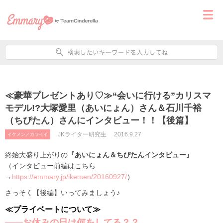
≪豪華プレゼントあり♡≫“会いに行ける”カリスマ
モデル!?大塚愛里（あいにょん）さん＆石川千裕
（ちぴたん）さんにインタビュー！！【後篇】
JKライター研究生
2016.9.27
イケメン／カワイイ
終始大盛り上がりの
『あいにょん＆ちぴたんインタビュー』
（インタビュー前編はこちら
→
https://emmary.jp/ikemen/20160927/
）
さっそく【後編】いってみましょう♪
≪プライベートについて≫
――お休みの日は何をしてる？？