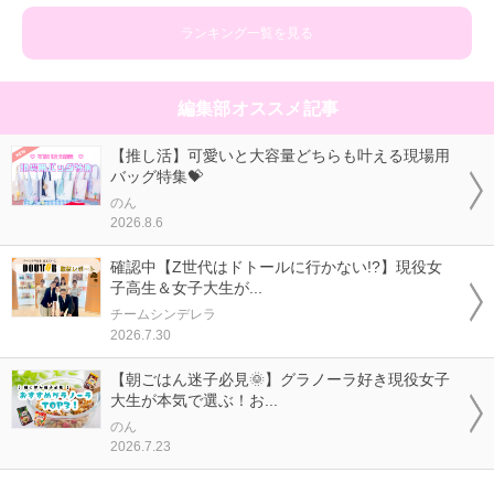
ランキング一覧を見る
編集部オススメ記事
【推し活】可愛いと大容量どちらも叶える現場用
バッグ特集💝
のん
2026.8.6
確認中【Z世代はドトールに行かない!?】現役女
子高生＆女子大生が...
チームシンデレラ
2026.7.30
【朝ごはん迷子必見🌞】グラノーラ好き現役女子
大生が本気で選ぶ！お...
のん
2026.7.23