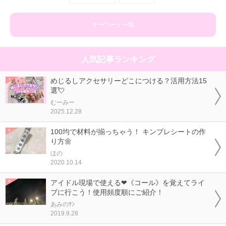
キーワード一覧
人気記事ランキング
めじるしアクセサリーどこにつける？活用方法15
選💘
むーみー
2025.12.28
100均で材料が揃っちゃう！ キンブレシートの作
り方🌼
ほの
2020.10.14
アイドル現場で使える❤《コール》を覚えてライ
ブに行こう！使用頻度順にご紹介！
あみのｻﾝ
2019.9.28