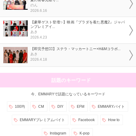
のん
2026.6.16
【豪華ゲスト登壇✨】映画『プラダを着た悪魔2』ジャパ
ンプレミアイ...
あき
2026.4.23
【即完予想❤️‍🔥】ステラ・マッカートニー×H&Mコラボ...
あき
2026.4.18
話題のキーワード
今、EMMARYで話題になっているキーワード
100均
CM
DIY
EFM
EMMARYバイト
EMMARYプレミアムバイト
Facebook
How to
Instagram
K-pop