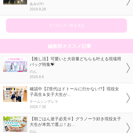
あみのｻﾝ
2019.9.28
ランキング一覧を見る
編集部オススメ記事
【推し活】可愛いと大容量どちらも叶える現場用
バッグ特集💝
のん
2026.8.6
確認中【Z世代はドトールに行かない!?】現役女
子高生＆女子大生が...
チームシンデレラ
2026.7.30
【朝ごはん迷子必見🌞】グラノーラ好き現役女子
大生が本気で選ぶ！お...
のん