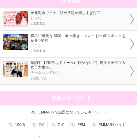
関連記事
🍓北海道でイチゴ詰め放題が楽しすぎた♡
じゅね
2026.8.5
横浜中華街を満喫！食べ歩き・占い・お土産スポットを
紹介✨🐼🥟
ここな
2026.8.4
確認中【Z世代はドトールに行かない!?】現役女子高生＆
女子大生が...
チームシンデレラ
2026.7.30
話題のキーワード
今、EMMARYで話題になっているキーワード
100均
CM
DIY
EFM
EMMARYバイト