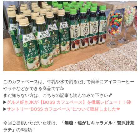
このカフェベースは、牛乳や水で割るだけで簡単にアイスコーヒー
やラテなどができる商品です🥳
まだ知らない方は、こちらの記事も読んでみて下さい💕
▶️
グルメ好きJKが【BOSS カフェベース】を徹底レビュー！！🤤
▶️
サントリー“BOSS カフェベース”について取材しました❤
今回ご提供いただいた味は、
「無糖・焦がしキャラメル・贅沢抹茶
ラテ」
の3種類！