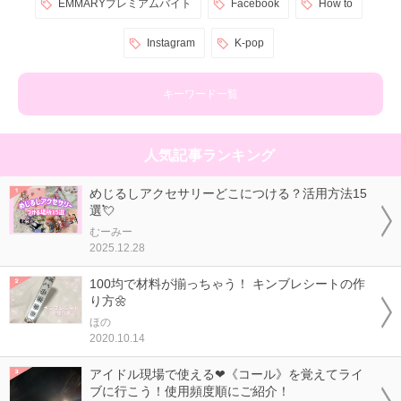
EMMARYプレミアムバイト
Facebook
How to
Instagram
K-pop
キーワード一覧
人気記事ランキング
めじるしアクセサリーどこにつける？活用方法15
選💘
むーみー
2025.12.28
100均で材料が揃っちゃう！ キンブレシートの作
り方🌼
ほの
2020.10.14
アイドル現場で使える❤《コール》を覚えてライ
ブに行こう！使用頻度順にご紹介！