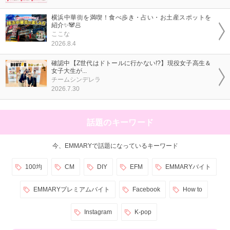
横浜中華街を満喫！食べ歩き・占い・お土産スポットを
紹介✨🐼🥟
ここな
2026.8.4
確認中【Z世代はドトールに行かない!?】現役女子高生＆
女子大生が...
チームシンデレラ
2026.7.30
話題のキーワード
今、EMMARYで話題になっているキーワード
100均
CM
DIY
EFM
EMMARYバイト
EMMARYプレミアムバイト
Facebook
How to
Instagram
K-pop