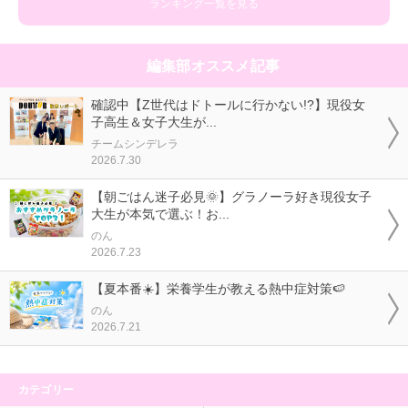
ランキング一覧を見る
編集部オススメ記事
確認中【Z世代はドトールに行かない!?】現役女
子高生＆女子大生が...
チームシンデレラ
2026.7.30
【朝ごはん迷子必見🌞】グラノーラ好き現役女子
大生が本気で選ぶ！お...
のん
2026.7.23
【夏本番☀️】栄養学生が教える熱中症対策🍉
のん
2026.7.21
カテゴリー