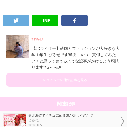
ぴろせ
【JDライター】韓国とファッションが大好きな大
学１年生 ぴろせです🐼役に立つ！真似してみた
い！と思って貰えるような記事がかけるよう頑張
ります‘٩꒰｡•◡•｡꒱۶’
このライターの他の記事を見る
関連記事
🍓北海道でイチゴ詰め放題が楽しすぎた♡
じゅね
2026.8.5