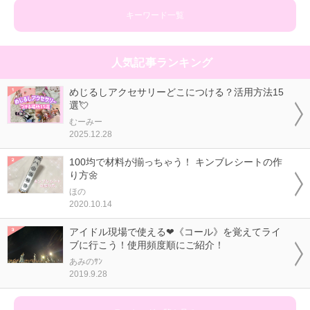
キーワード一覧
人気記事ランキング
めじるしアクセサリーどこにつける？活用方法15
選💘
むーみー
2025.12.28
100均で材料が揃っちゃう！ キンブレシートの作
り方🌼
ほの
2020.10.14
アイドル現場で使える❤《コール》を覚えてライ
ブに行こう！使用頻度順にご紹介！
あみのｻﾝ
2019.9.28