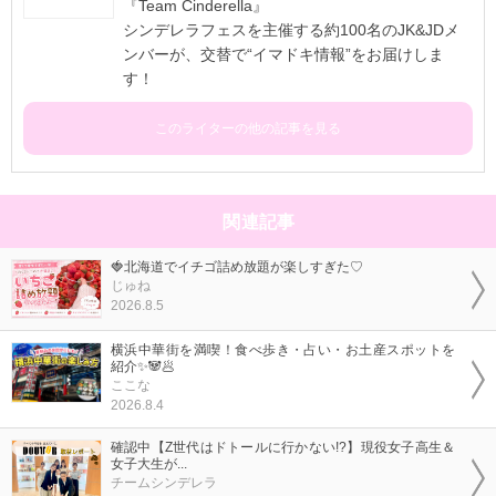
『Team Cinderella』
シンデレラフェスを主催する約100名のJK&JDメ
ンバーが、交替で“イマドキ情報”をお届けしま
す！
このライターの他の記事を見る
関連記事
🍓北海道でイチゴ詰め放題が楽しすぎた♡
じゅね
2026.8.5
横浜中華街を満喫！食べ歩き・占い・お土産スポットを
紹介✨🐼🥟
ここな
2026.8.4
確認中【Z世代はドトールに行かない!?】現役女子高生＆
女子大生が...
チームシンデレラ