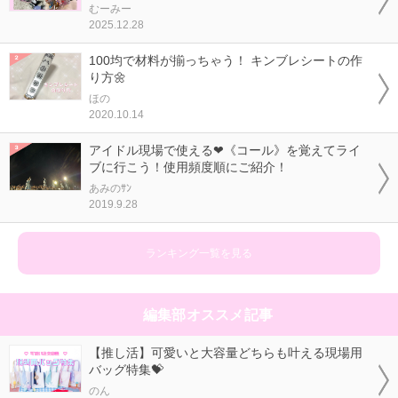
むーみー
2025.12.28
100均で材料が揃っちゃう！ キンブレシートの作
り方🌼
ほの
2020.10.14
アイドル現場で使える❤《コール》を覚えてライ
ブに行こう！使用頻度順にご紹介！
あみのｻﾝ
2019.9.28
ランキング一覧を見る
編集部オススメ記事
【推し活】可愛いと大容量どちらも叶える現場用
バッグ特集💝
のん