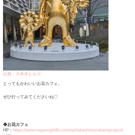
出典：六本木ヒルズ
とってもかわいいお花カフェ。
ぜひ行ってみてくださいね♡
◆お花カフェ
HP：
https://www.roppongihills.com/sp/takashimurakamiproject/