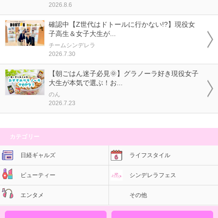
2026.8.6
確認中【Z世代はドトールに行かない!?】現役女
子高生＆女子大生が...
チームシンデレラ
2026.7.30
【朝ごはん迷子必見🌞】グラノーラ好き現役女子
大生が本気で選ぶ！お...
のん
2026.7.23
カテゴリー
日経ギャルズ
ライフスタイル
ビューティー
シンデレラフェス
エンタメ
その他