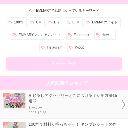
今、EMMARYで話題になっているキーワード
100均
CM
DIY
EFM
EMMARYバイト
EMMARYプレミアムバイト
Facebook
How to
Instagram
K-pop
キーワード一覧
人気記事ランキング
めじるしアクセサリーどこにつける？活用方法15
選💘
むーみー
2025.12.28
100均で材料が揃っちゃう！ キンブレシートの作