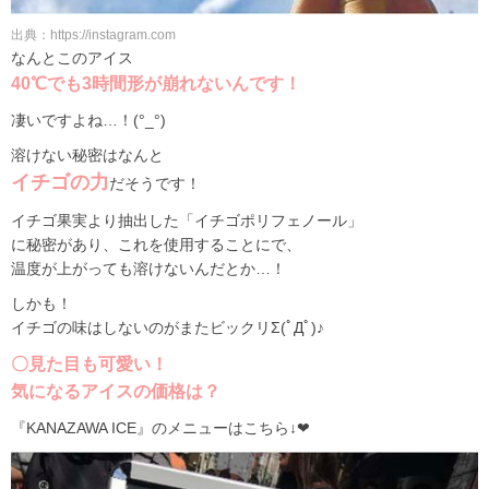
出典：https://instagram.com
なんとこのアイス
40℃でも3時間形が崩れないんです！
凄いですよね…！(°_°)
溶けない秘密はなんと
イチゴの力
だそうです！
イチゴ果実より抽出した「イチゴポリフェノール」
に秘密があり、これを使用することにで、
温度が上がっても溶けないんだとか…！
しかも！
イチゴの味はしないのがまたビックリΣ(ﾟДﾟ)♪
〇見た目も可愛い！
気になるアイスの価格は？
『KANAZAWA ICE』のメニューはこちら↓❤