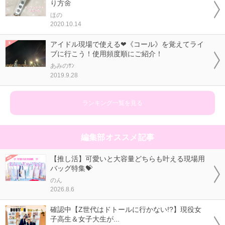
り方🌼
ほの
2020.10.14
アイドル現場で使える❤《コール》を覚えてライ
ブに行こう！使用頻度順にご紹介！
あみのｻﾝ
2019.9.28
ランキング一覧を見る
編集部オススメ記事
【推し活】可愛いと大容量どちらも叶える現場用
バッグ特集💝
のん
2026.8.6
確認中【Z世代はドトールに行かない!?】現役女
子高生＆女子大生が...