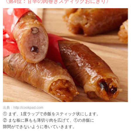
〈第4位：甘辛の肉巻きスティックおにぎり〉
出典：http://cookpad.com
① まず、1度ラップで赤飯をスティック状にします。
② まな板に豚もも薄切り肉を広げて、①の赤飯に
隙間ができないように巻いていきます。