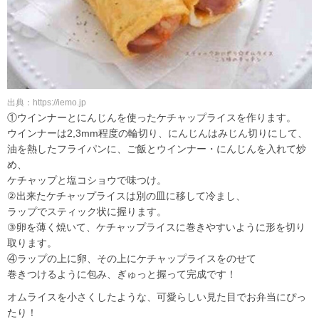
出典：https://iemo.jp
①ウインナーとにんじんを使ったケチャップライスを作ります。
ウインナーは2,3mm程度の輪切り、にんじんはみじん切りにして、
油を熱したフライパンに、ご飯とウインナー・にんじんを入れて炒
め、
ケチャップと塩コショウで味つけ。
②出来たケチャップライスは別の皿に移して冷まし、
ラップでスティック状に握ります。
③卵を薄く焼いて、ケチャップライスに巻きやすいように形を切り
取ります。
④ラップの上に卵、その上にケチャップライスをのせて
巻きつけるように包み、ぎゅっと握って完成です！
オムライスを小さくしたような、可愛らしい見た目でお弁当にぴっ
たり！