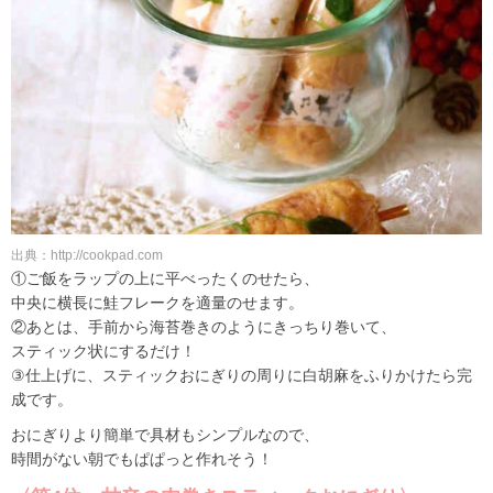
出典：http://cookpad.com
①ご飯をラップの上に平べったくのせたら、
中央に横長に鮭フレークを適量のせます。
②あとは、手前から海苔巻きのようにきっちり巻いて、
スティック状にするだけ！
③仕上げに、スティックおにぎりの周りに白胡麻をふりかけたら完
成です。
おにぎりより簡単で具材もシンプルなので、
時間がない朝でもぱぱっと作れそう！