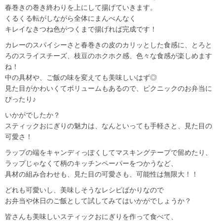
春巻きの巻き終わりを上にして揚げていきます。
くるくる転がしながら全体にまんべんなく
キレイなきつね色がつくまで揚げれば完成です！
カレーのスパイシーさと春巻きの皮のカリッとした食感に、とろと
ろのスライスチーズ、枝豆のホクホク感、色々な食感が楽しめます
ね！
中の具材や、ご飯の味を変えても美味しいはず◎
見た目がかわいくてボリュームもあるので、ピクニックのお弁当に
ぴったり♪
いかがでしたか？
スティックおにぎりの魅力は、なんといっても手軽さと、見た目の
可愛さ！
ラップの端をキャンディっぽくしてマスキングテープで留めたり、
ラップじゃなくて柄のキッチンペーパーをつかうなど、
具材の組み合わせも、見た目の可愛さも、可能性は無限大！！
どれも可愛いし、美味しそうなレシピばかりなので
お弁当や休日のご飯として試してみてはいかがでしょうか？
皆さんも美味しいスティックおにぎりを作って食べて、