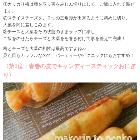
①カリカリ梅は種を取り実をみじん切りにして、ご飯に入れて混ぜ
ます。
②スライスチーズを、２つの三角形が出来るように斜めに切り、
大葉を間に差しこみます。
③チーズと大葉をその状態のままラップに移し、
ご飯をのせたらチーズと大葉をを巻き付けて形を整えて完成！
梅とチーズと大葉の相性は最高ですよね♪♪
見た目もカラフルなので、パーティーやピクニックにもおすすめ！
〈第1位：春巻の皮でキャンディースティックおにぎ
り〉