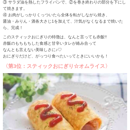
③ サラダ油を熱したフライパンで、②を巻き終わりの部分を下にし
て焼きます。
④ お肉がしっかりくっついたら全体を転がしながら焼き、
醤油・みりん・酒各大さじ1を加えて、汁気がなくなるまで焼いた
ら、完成！
このスティックおにぎりの特徴は、なんと言っても赤飯!!
赤飯のもちもちした食感と甘辛いタレが絡み合って
なんとも言えない美味しさに♪♡
おにぎりだけど、がっつり食べたいってときにいいかも！
〈第3位：スティックおにぎり☆オムライス〉