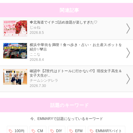
関連記事
🍓北海道でイチゴ詰め放題が楽しすぎた♡
じゅね
2026.8.5
横浜中華街を満喫！食べ歩き・占い・お土産スポットを
紹介✨🐼🥟
ここな
2026.8.4
確認中【Z世代はドトールに行かない!?】現役女子高生＆
女子大生が...
チームシンデレラ
2026.7.30
話題のキーワード
今、EMMARYで話題になっているキーワード
100均
CM
DIY
EFM
EMMARYバイト