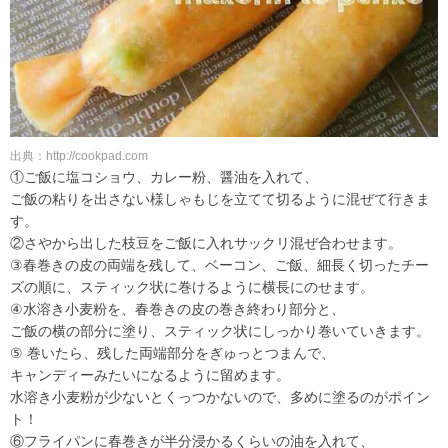
出典：http://cookpad.com
①ご飯に塩コショウ、カレー粉、醤油を入れて、
ご飯の粘りを出さない様しゃもじを立てて切るように混ぜて行きま
す。
②さやから出した枝豆をご飯に入れサックリ混ぜ合わせます。
③春巻きの皮の両端を残して、ベーコン、ご飯、細長く切ったチー
ズの順に、スティック状に巻けるように横長にのせます。
④水溶き小麦粉を、春巻きの皮の巻き終わり部分と、
ご飯の横の部分に塗り、スティック状にしっかり巻いていきます。
⑤ 巻いたら、残した両端部分をぎゅっとつまんで、
キャンディーみたいになるように留めます。
水溶き小麦粉が少ないとくっつかないので、多めに塗るのがポイン
ト！
⑥フライパンに春巻きが半分浸かるくらいの油を入れて、