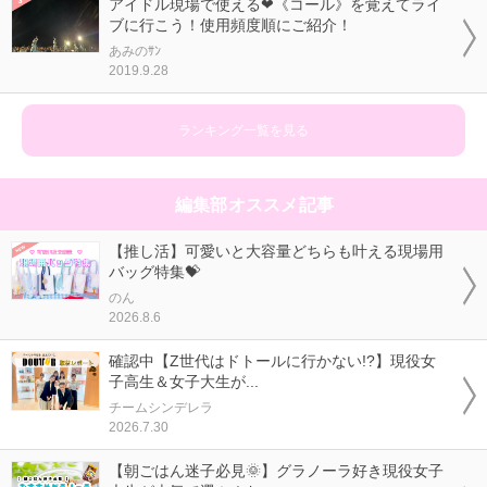
アイドル現場で使える❤《コール》を覚えてライ
ブに行こう！使用頻度順にご紹介！
あみのｻﾝ
2019.9.28
ランキング一覧を見る
編集部オススメ記事
【推し活】可愛いと大容量どちらも叶える現場用
バッグ特集💝
のん
2026.8.6
確認中【Z世代はドトールに行かない!?】現役女
子高生＆女子大生が...
チームシンデレラ
2026.7.30
【朝ごはん迷子必見🌞】グラノーラ好き現役女子