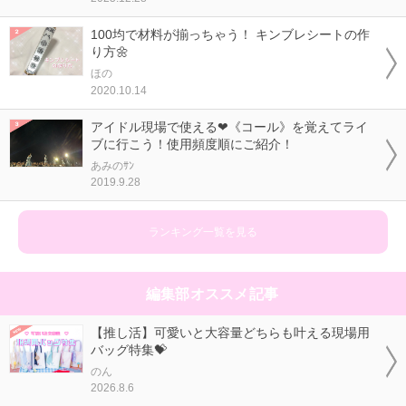
100均で材料が揃っちゃう！ キンブレシートの作
り方🌼
ほの
2020.10.14
アイドル現場で使える❤《コール》を覚えてライ
ブに行こう！使用頻度順にご紹介！
あみのｻﾝ
2019.9.28
ランキング一覧を見る
編集部オススメ記事
【推し活】可愛いと大容量どちらも叶える現場用
バッグ特集💝
のん
2026.8.6