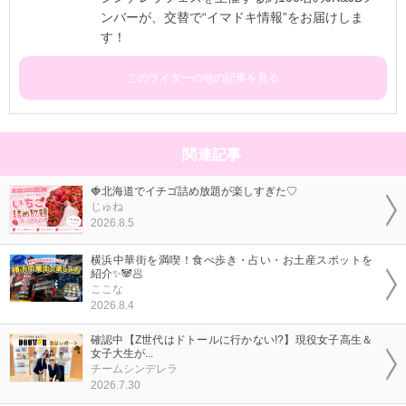
ンバーが、交替で“イマドキ情報”をお届けしま
す！
このライターの他の記事を見る
関連記事
🍓北海道でイチゴ詰め放題が楽しすぎた♡
じゅね
2026.8.5
横浜中華街を満喫！食べ歩き・占い・お土産スポットを
紹介✨🐼🥟
ここな
2026.8.4
確認中【Z世代はドトールに行かない!?】現役女子高生＆
女子大生が...
チームシンデレラ
2026.7.30