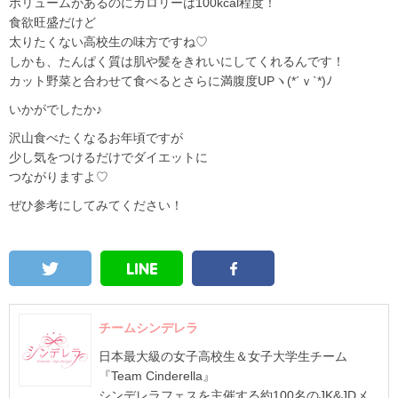
ボリュームがあるのにカロリーは100kcal程度！
食欲旺盛だけど
太りたくない高校生の味方ですね♡
しかも、たんぱく質は肌や髪をきれいにしてくれるんです！
カット野菜と合わせて食べるとさらに満腹度UPヽ(*´ｖ`*)ﾉ
いかがでしたか♪
沢山食べたくなるお年頃ですが
少し気をつけるだけでダイエットに
つながりますよ♡
ぜひ参考にしてみてください！
チームシンデレラ
日本最大級の女子高校生＆女子大学生チーム
『Team Cinderella』
シンデレラフェスを主催する約100名のJK&JDメ