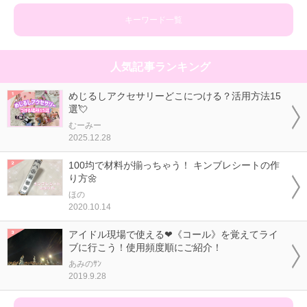
キーワード一覧
人気記事ランキング
めじるしアクセサリーどこにつける？活用方法15
選💘
むーみー
2025.12.28
100均で材料が揃っちゃう！ キンブレシートの作
り方🌼
ほの
2020.10.14
アイドル現場で使える❤《コール》を覚えてライ
ブに行こう！使用頻度順にご紹介！
あみのｻﾝ
2019.9.28