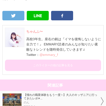
ちゃんふ〜
高校3年生。座右の銘は『イマを後悔しないように
全力で！』 EMMARY読者のみんなが知りたい素
敵なトレンドを随時発信していきます♫
Twitter：
@emmary_f
このライターの他の記事を見る
関連記事
【憧れの職業体験をもう一度✨】大人のキッザニアに行っ
てきたレポ✈...
のん