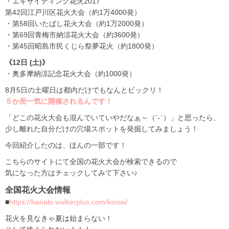
・エキサイティング花火2017
第42回江戸川区花火大会（約1万4000発）
・第58回いたばし花火大会（約1万2000発）
・第69回青梅市納涼花火大会（約3600発）
・第45回昭島市民くじら祭夢花火（約1800発）
《12日 (土)》
・奥多摩納涼記念花火大会（約1000発）
8月5日の土曜日は都内だけでもなんとビックリ！
５か所一気に開催されるんです！
「どこの花火大会も混んでいていやだなぁ～（´-`）」と思ったら、
少し離れた自分だけの穴場スポットを発掘してみましょう！
今回紹介したのは、ほんの一部です！
こちらのサイトにて全国の花火大会が検索できるので
気になった方はチェックしてみて下さい♪
全国花火大会情報
■
https://hanabi.walkerplus.com/kaisai/
花火を見なきゃ夏は始まらない！