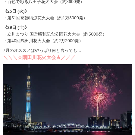
・百色で彩る八王子花火大会（約3600発）
《25日 (火)》
・第51回葛飾納涼花火大会（約1万3000発）
《29日 (土)》
・立川まつり 国営昭和記念公園花火大会（約5000発）
・第40回隅田川花火大会（約2万2000発）
7月のオススメはやっぱり何と言っても…
＼＼＼☆隅田川花火大会★／／／