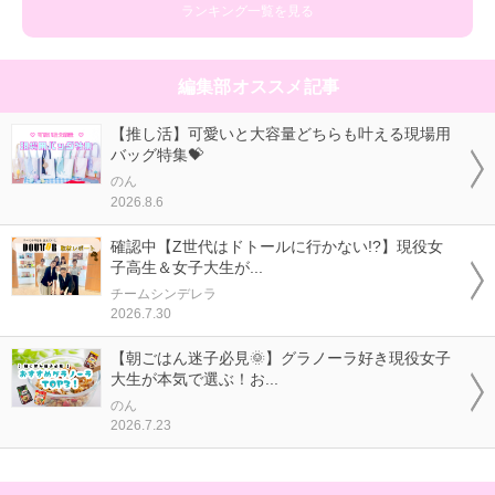
ランキング一覧を見る
編集部オススメ記事
【推し活】可愛いと大容量どちらも叶える現場用
バッグ特集💝
のん
2026.8.6
確認中【Z世代はドトールに行かない!?】現役女
子高生＆女子大生が...
チームシンデレラ
2026.7.30
【朝ごはん迷子必見🌞】グラノーラ好き現役女子
大生が本気で選ぶ！お...
のん
2026.7.23