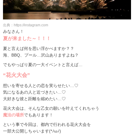
出典：https://instagram.com
みなさん！
夏が来ました～！！！
夏と言えば何を思い浮かべますか？？
海、BBQ、プール…沢山ありますよね？
でもやっぱり夏の一大イベントと言えば…
“花火大会”
想いを寄せる人との恋を実らせたい…♡
気になるあの人と近づきたい…♡
大好きな彼と距離を縮めたい…♡
花火大会は、そんな乙女の願いを叶えてくれちゃう
魔法の場所
でもあります！
という事で今回は、都内で行われる花火大会を
一部大公開しちゃいます(*ﾉωﾉ)