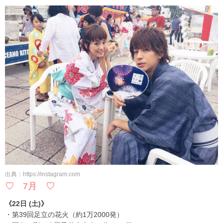
出典：https://instagram.com
♡ 7月 ♡
《22日 (土)》
・第39回足立の花火（約1万2000発）