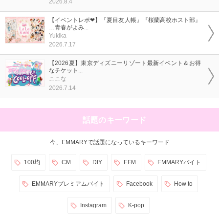
2026.8.4
【イベントレポ❤】『夏目友人帳』『桜蘭高校ホスト部』
…青春がよみ...
Yukika
2026.7.17
【2026夏】東京ディズニーリゾート最新イベント＆お得
なチケット...
ここな
2026.7.14
話題のキーワード
今、EMMARYで話題になっているキーワード
100均
CM
DIY
EFM
EMMARYバイト
EMMARYプレミアムバイト
Facebook
How to
Instagram
K-pop