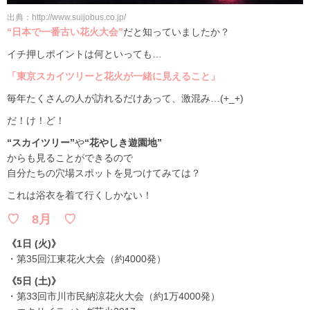
出典：http://www.suijobus.co.jp/
“日本で一番古い花火大会”
だと知っていましたか？
イチ押しポイントは何といっても…
「東京スカイツリーと花火が一緒に見えること」
毎年たくさんの人が訪れるだけあって、激混み…(+_+)
だ！け！ど！
“スカイツリー”
や
“花やしき遊園地”
からも見ることができるので
自分たちの穴場スポットを見つけてみては？
これは浴衣を着て行くしかない！
♡ 8月 ♡
《1日 (火)》
・第35回江東花火大会（約4000発）
《5日 (土)》
・第33回市川市民納涼花火大会（約1万4000発）