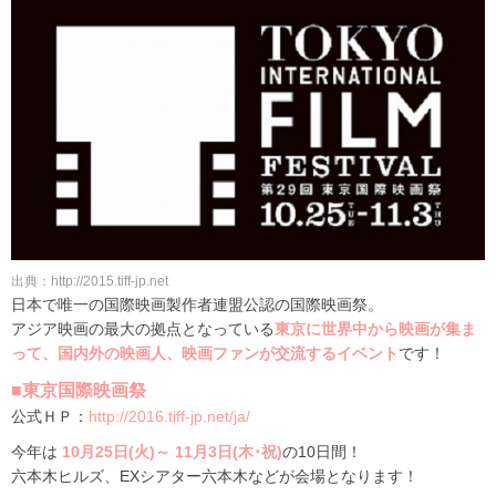
出典：http://2015.tiff-jp.net
日本で唯一の国際映画製作者連盟公認の国際映画祭。
アジア映画の最大の拠点となっている
東京に世界中から映画が集ま
って、国内外の映画人、映画ファンが交流するイベント
です！
■東京国際映画祭
公式ＨＰ：
http://2016.tiff-jp.net/ja/
今年は
10月25日(火)～ 11月3日(木･祝)
の10日間！
六本木ヒルズ、EXシアター六本木などが会場となります！