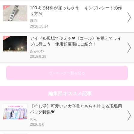
100均で材料が揃っちゃう！ キンブレシートの作
り方🌼
ほの
2020.10.14
アイドル現場で使える❤《コール》を覚えてライ
ブに行こう！使用頻度順にご紹介！
あみのｻﾝ
2019.9.28
ランキング一覧を見る
編集部オススメ記事
【推し活】可愛いと大容量どちらも叶える現場用
バッグ特集💝
のん
2026.8.6