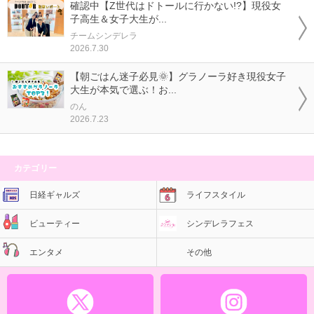
確認中【Z世代はドトールに行かない!?】現役女
子高生＆女子大生が...
チームシンデレラ
2026.7.30
【朝ごはん迷子必見🌞】グラノーラ好き現役女子
大生が本気で選ぶ！お...
のん
2026.7.23
カテゴリー
日経ギャルズ
ライフスタイル
ビューティー
シンデレラフェス
エンタメ
その他