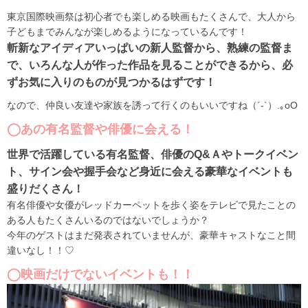
東京国際映画祭は初心者でも楽しめる映画もたくさんで、大人から
子どもまでみんなが楽しめるようになっているんです！
斬新なアイディアいっぱいの新人監督から、熟練の監督ま
で、いろんな人が作った作品を見ることができるから、必
ずお気に入りのものが見つかるはずです！
なので、仲良い友達や家族を誘って行くのもいいですね（´-`）.｡oO
◯あの有名監督や俳優に会える！
世界で活躍している有名監督、俳優のQ&Ａやトークイベン
ト、サイン会や握手会など身近に会える豪華なイベントも
盛りだくさん！
有名俳優や女優がレッドカーペットを歩く姿をテレビで見たことの
ある人もたくさんいるのではないでしょうか？
今年のゲストはまだ発表されていませんが、豪華キャストなこと間
違いなし！！♡
◯映画だけでないイベントも！！