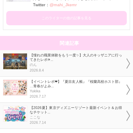
Twitter：
@mahi_Jkemr
このライターの他の記事を見る
関連記事
【憧れの職業体験をもう一度✨】大人のキッザニアに行っ
てきたレポ✈...
のん
2026.8.4
【イベントレポ❤】『夏目友人帳』『桜蘭高校ホスト部』
…青春がよみ...
Yukika
2026.7.17
【2026夏】東京ディズニーリゾート最新イベント＆お得
なチケット...
ここな
2026.7.14