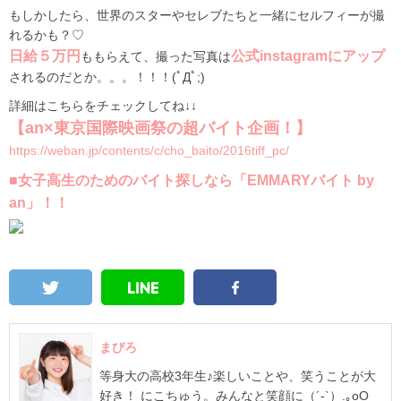
もしかしたら、世界のスターやセレブたちと一緒にセルフィーが撮
れるかも？♡
日給５万円
公式instagramにアップ
ももらえて、撮った写真は
されるのだとか。。。！！！(ﾟДﾟ;)
詳細はこちらをチェックしてね↓↓
【an×東京国際映画祭の超バイト企画！】
https://weban.jp/contents/c/cho_baito/2016tiff_pc/
■女子高生のためのバイト探しなら「EMMARYバイト by
an」！！
まぴろ
等身大の高校3年生♪楽しいことや、笑うことが大
好き！ にこちゅう。みんなと笑顔に（´-`）.｡oO