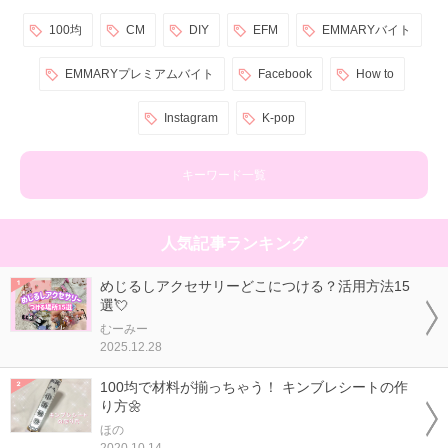
100均
CM
DIY
EFM
EMMARYバイト
EMMARYプレミアムバイト
Facebook
How to
Instagram
K-pop
キーワード一覧
人気記事ランキング
めじるしアクセサリーどこにつける？活用方法15
選💘
むーみー
2025.12.28
100均で材料が揃っちゃう！ キンブレシートの作
り方🌼
ほの