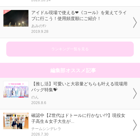
2020.10.14
アイドル現場で使える❤《コール》を覚えてライ
ブに行こう！使用頻度順にご紹介！
あみのｻﾝ
2019.9.28
ランキング一覧を見る
編集部オススメ記事
【推し活】可愛いと大容量どちらも叶える現場用
バッグ特集💝
のん
2026.8.6
確認中【Z世代はドトールに行かない!?】現役女
子高生＆女子大生が...
チームシンデレラ
2026.7.30