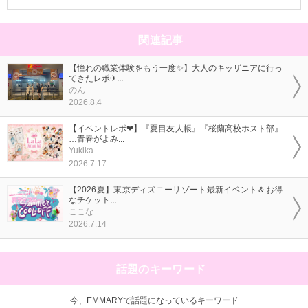
関連記事
【憧れの職業体験をもう一度✨】大人のキッザニアに行っ
てきたレポ✈...
のん
2026.8.4
【イベントレポ❤】『夏目友人帳』『桜蘭高校ホスト部』
…青春がよみ...
Yukika
2026.7.17
【2026夏】東京ディズニーリゾート最新イベント＆お得
なチケット...
ここな
2026.7.14
話題のキーワード
今、EMMARYで話題になっているキーワード