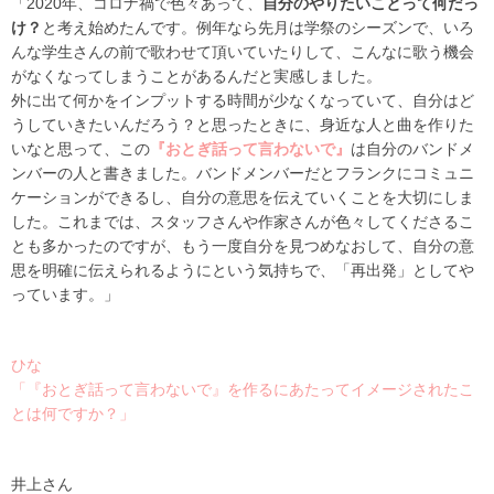
「
2020
年、コロナ禍で色々あって、
自分のやりたいことって何だっ
け？
と考え始めたんです。例年なら先月は学祭のシーズンで、いろ
んな学生さんの前で歌わせて頂いていたりして、こんなに歌う機会
がなくなってしまうことがあるんだと実感しました。
外に出て何かをインプットする時間が少なくなっていて、自分はど
うしていきたいんだろう？と思ったときに、身近な人と曲を作りた
いなと思って、この
『おとぎ話って言わないで』
は自分のバンドメ
ンバーの人と書きました。バンドメンバーだとフランクにコミュニ
ケーションができるし、自分の意思を伝えていくことを大切にしま
した。これまでは、スタッフさんや作家さんが色々してくださるこ
とも多かったのですが、もう一度自分を見つめなおして、自分の意
思を明確に伝えられるようにという気持ちで、「再出発」としてや
っています。」
ひな
「
『おとぎ話って言わないで』
を作るにあたってイメージされたこ
とは何ですか？」
井上さん