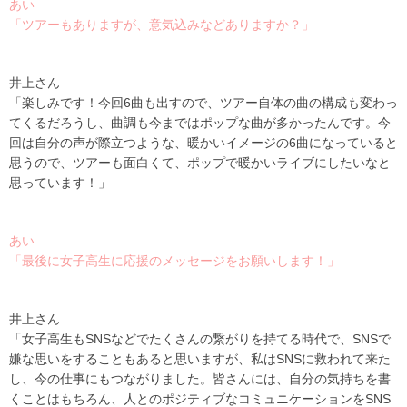
あい
「ツアーもありますが、意気込みなどありますか？」
井上さん
「楽しみです！今回
6
曲も出すので、ツアー自体の曲の構成も変わっ
てくるだろうし、曲調も今まではポップな曲が多かったんです。今
回は自分の声が際立つような、暖かいイメージの
6
曲になっていると
思うので、ツアーも面白くて、ポップで暖かいライブにしたいなと
思っています！」
あい
「最後に女子高生に応援のメッセージをお願いします！」
井上さん
「女子高生も
SNS
などでたくさんの繋がりを持てる時代で、
SNS
で
嫌な思いをすることもあると思いますが、私は
SNS
に救われて来た
し、今の仕事にもつながりました。皆さんには、自分の気持ちを書
くことはもちろん、人とのポジティブなコミュニケーションを
SNS