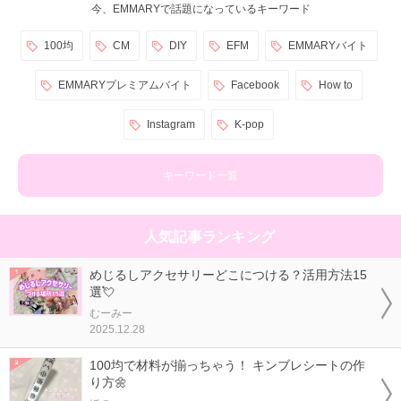
今、EMMARYで話題になっているキーワード
100均
CM
DIY
EFM
EMMARYバイト
EMMARYプレミアムバイト
Facebook
How to
Instagram
K-pop
キーワード一覧
人気記事ランキング
めじるしアクセサリーどこにつける？活用方法15
選💘
むーみー
2025.12.28
100均で材料が揃っちゃう！ キンブレシートの作
り方🌼