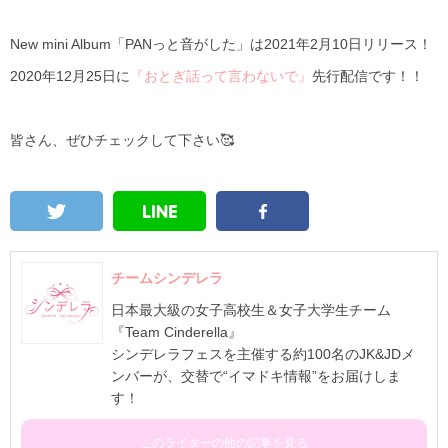
New mini Album
「
PAN
っと音がした」は
2021
年
2
月
10
日リリース！
2020
年
12
月
25
日に
『おとぎ話って言わないで』
先行配信です！！
皆さん、ぜひチェックして下さい🥰
チームシンデレラ
日本最大級の女子高校生＆女子大学生チーム
『Team Cinderella』
シンデレラフェスを主催する約100名のJK&JDメ
ンバーが、交替で“イマドキ情報”をお届けしま
す！
このライターの他の記事を見る