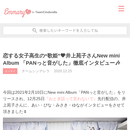
恋する女子高生の“歌姫”🧡井上苑子さんNew mini
Album 「PANっと音がした」徹底インタビュー🎶
チームシンデレラ
2020.12.25
エンタメ
今回は
2021
年
2
月
10
日に
New mini Album
「
PAN
っと音がした」をリ
リースされ、
12
月
25
日
『おとぎ話って言わないで』
先行配信の、井
上苑子さんに、あい・ぴな・みさき・ゆながインタビューをさせて
頂きました🌷