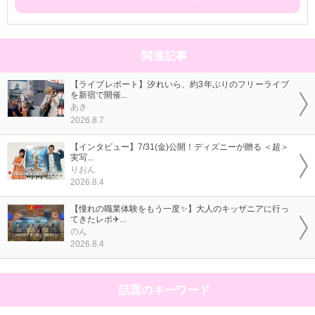
関連記事
【ライブレポート】汐れいら、約3年ぶりのフリーライブ
を新宿で開催...
あき
2026.8.7
【インタビュー】7/31(金)公開！ディズニーが贈る ＜超＞
実写...
りおん
2026.8.4
【憧れの職業体験をもう一度✨】大人のキッザニアに行っ
てきたレポ✈...
のん
2026.8.4
話題のキーワード