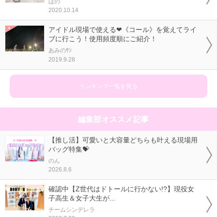
ほの
2020.10.14
アイドル現場で使える❤《コール》を覚えてライ
ブに行こう！使用頻度順にご紹介！
あみのｻﾝ
2019.9.28
ランキング一覧を見る
編集部オススメ記事
【推し活】可愛いと大容量どちらも叶える現場用
バッグ特集💝
のん
2026.8.6
確認中【Z世代はドトールに行かない!?】現役女
子高生＆女子大生が...
チームシンデレラ