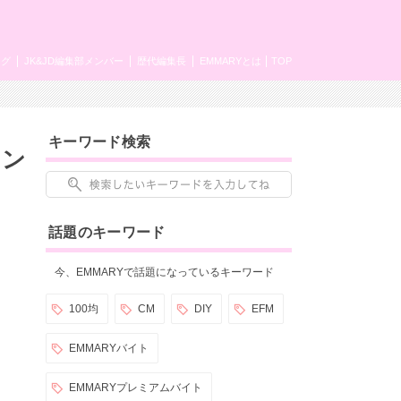
ング
JK&JD編集部メンバー
歴代編集長
EMMARYとは
TOP
キーワード検索
メン
話題のキーワード
今、EMMARYで話題になっているキーワード
100均
CM
DIY
EFM
EMMARYバイト
EMMARYプレミアムバイト