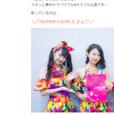
スカッと爽やかでパワフル&カラフルな曲です♪
歌っているのは…
＼♡SUPER☆GiRLS さん♡／