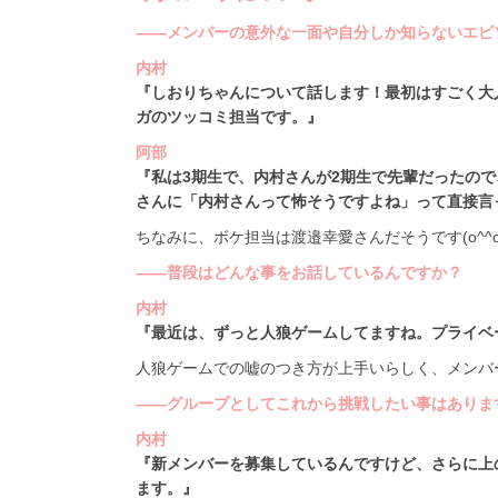
――メンバーの意外な一面や自分しか知らないエピ
内村
『しおりちゃんについて話します！最初はすごく大
ガのツッコミ担当です。』
阿部
『私は3期生で、内村さんが2期生で先輩だったの
さんに「内村さんって怖そうですよね」って直接言っ
ちなみに、ボケ担当は渡邉幸愛さんだそうです(o^^o
――普段はどんな事をお話しているんですか？
内村
『最近は、ずっと人狼ゲームしてますね。プライベ
人狼ゲームでの嘘のつき方が上手いらしく、メンバ
――グループとしてこれから挑戦したい事はありま
内村
『新メンバーを募集しているんですけど、さらに上
ます。』