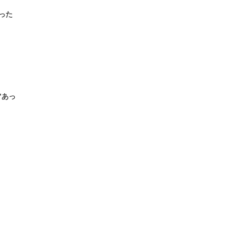
った
”あっ