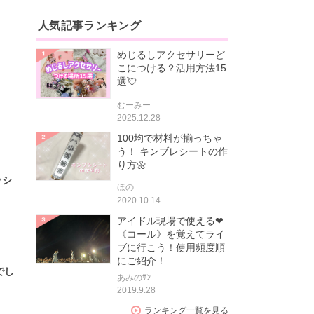
人気記事ランキング
めじるしアクセサリーど
こにつける？活用方法15
選💘
むーみー
2025.12.28
100均で材料が揃っちゃ
う！ キンブレシートの作
り方🌼
ッシ
ほの
2020.10.14
アイドル現場で使える❤
《コール》を覚えてライ
ブに行こう！使用頻度順
にご紹介！
でし
あみのｻﾝ
2019.9.28
ランキング一覧を見る