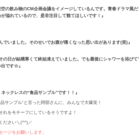
架空の飲み物のCM企画会議をイメージしているんです。青春ドラマ風だ
心が溢れているので、是非注目して観てほしいです！』
んでいました。そのせいでお腹が痛くなった思い出があります(笑)』
その日が結構寒くて終始凍えていました。でも最後にシャワーを浴びて
い出です☆』
ネックレスの“食品サンプル”です！！』
食品サンプル”と言った阿部さんに、みんなで大爆笑！
それをモチーフにしているそうですよ！
さい＼(^^)／
セージをお願いします。