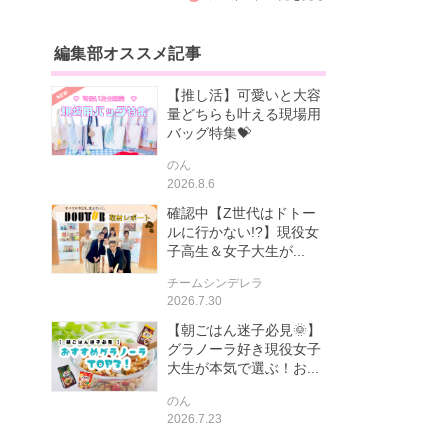
編集部オススメ記事
【推し活】可愛いと大容
量どちらも叶える現場用
バッグ特集💝
のん
2026.8.6
確認中【Z世代はドトー
ルに行かない!?】現役女
子高生＆女子大生が...
チームシンデレラ
2026.7.30
【朝ごはん迷子必見🌞】
グラノーラ好き現役女子
大生が本気で選ぶ！お...
のん
2026.7.23