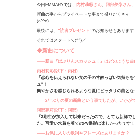
今回EMMARYでは、
内村莉彩さん
、
阿部夢梨さん
新曲の事からプライベートな事まで盛りだくさん
(o^^o)
最後には、
”読者プレゼント”
のお知らせもあります
それではスタート＼(^^)／
◆新曲について
――新曲『ばぶりんスカッシュ！』はどのような曲
内村莉彩(以下：内村)
『恋心を伝えられない女の子の甘酸っぱい気持ちを
ュ”！
爽やかさを感じられるような夏にピッタリの曲とな
――2年ぶりの夏の新曲という事でしたが、いかが
阿部夢莉(以下：阿部)
『3期生が加入して以来だったので、とても新鮮で
た。可愛い水着を着てのPV撮影は楽しかったです
――お気に入りの歌詞やフレーズはありますか？