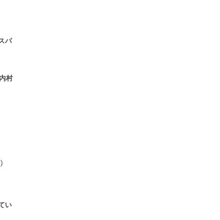
スパ
内村
)
てい