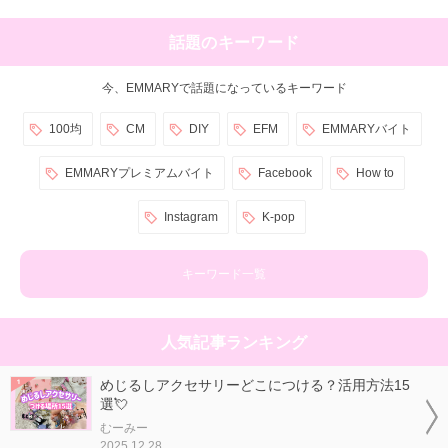
話題のキーワード
今、EMMARYで話題になっているキーワード
100均
CM
DIY
EFM
EMMARYバイト
EMMARYプレミアムバイト
Facebook
How to
Instagram
K-pop
キーワード一覧
人気記事ランキング
めじるしアクセサリーどこにつける？活用方法15
選💘
むーみー
2025.12.28