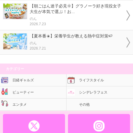
【朝ごはん迷子必見🌞】グラノーラ好き現役女子
大生が本気で選ぶ！お...
のん
2026.7.23
【夏本番☀️】栄養学生が教える熱中症対策🍉
のん
2026.7.21
カテゴリー
日経ギャルズ
ライフスタイル
ビューティー
シンデレラフェス
エンタメ
その他