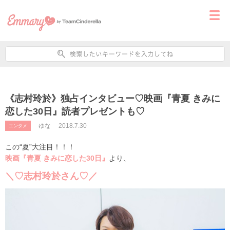
《志村玲於》独占インタビュー♡映画『青夏 きみに
恋した30日』読者プレゼントも♡
ゆな
2018.7.30
エンタメ
この“夏”大注目！！！
映画『青夏 きみに恋した30日』
より、
＼♡志村玲於さん♡／