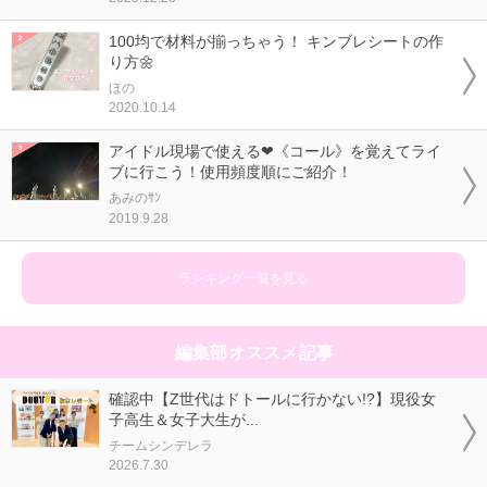
100均で材料が揃っちゃう！ キンブレシートの作
り方🌼
ほの
2020.10.14
アイドル現場で使える❤《コール》を覚えてライ
ブに行こう！使用頻度順にご紹介！
あみのｻﾝ
2019.9.28
ランキング一覧を見る
編集部オススメ記事
確認中【Z世代はドトールに行かない!?】現役女
子高生＆女子大生が...
チームシンデレラ
2026.7.30