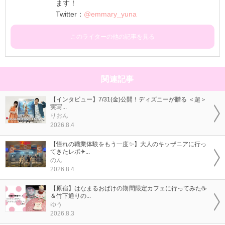
ます！
Twitter：
@emmary_yuna
このライターの他の記事を見る
関連記事
【インタビュー】7/31(金)公開！ディズニーが贈る ＜超＞
実写...
りおん
2026.8.4
【憧れの職業体験をもう一度✨】大人のキッザニアに行っ
てきたレポ✈...
のん
2026.8.4
【原宿】はなまるおばけの期間限定カフェに行ってみた☕
＆竹下通りの...
ゆう
2026.8.3