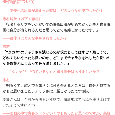
◆作品について
――本作への出演が決まった時は、どのような心境でしたか？
志村玲於（以下：志村）
『役名とセリフをいただいての映画出演が初めてだった事と青春映
画に自分が出られるんだと思ってとても嬉しかったです。』
――役作りはどんな事をされましたか？
志村
『“タカヤ”のチャラさを演じるのが僕にとってはすごく難しくて。
どれくらいやったら良いのか、どこまでチャラさを出したら良いの
かを監督と話し合って色々試しました。』
――“タカヤ”と『似ているな』と思う部分はありましたか？
志村
『明るくて、誰とでも気さくに付き合えるところは、自分と似てる
かもと思いました。チャラさは、厳しかったです(笑)』
玲於さんは、普段から明るい性格で、撮影現場でも場を盛り上げて
いたそうです(*^o^*)
――映画の中で青春シーンがいくつもあったと思うのですが、高校