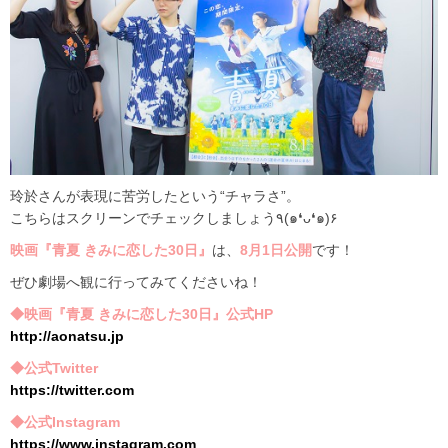
玲於さんが表現に苦労したという“チャラさ”。
こちらはスクリーンでチェックしましょう٩(๑❛ᴗ❛๑)۶
映画『青夏 きみに恋した30日』
は、
8月1日公開
です！
ぜひ劇場へ観に行ってみてくださいね！
◆映画『青夏 きみに恋した30日』公式HP
http://aonatsu.jp
◆公式Twitter
https://twitter.com
◆公式Instagram
https://www.instagram.com