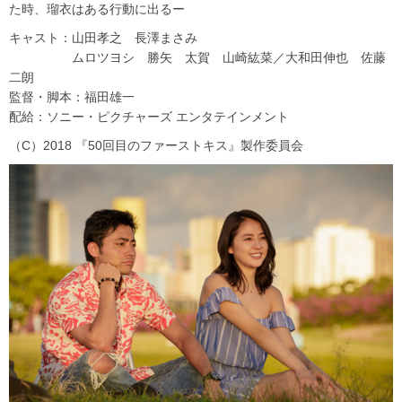
た時、瑠衣はある行動に出るー
キャスト：山田孝之 長澤まさみ
ムロツヨシ 勝矢 太賀 山崎紘菜／大和田伸也 佐藤
二朗
監督・脚本：福田雄一
配給：ソニー・ピクチャーズ エンタテインメント
（C）2018 『50回目のファーストキス』製作委員会