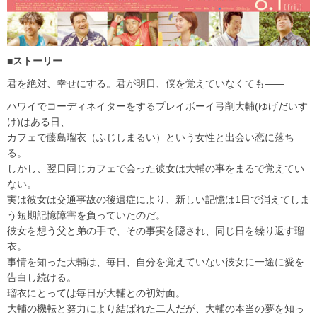
■ストーリー
君を絶対、幸せにする。君が明日、僕を覚えていなくても――
ハワイでコーディネイターをするプレイボーイ弓削大輔(ゆげだいす
け)はある日、
カフェで藤島瑠衣（ふじしまるい）という女性と出会い恋に落ち
る。
しかし、翌日同じカフェで会った彼女は大輔の事をまるで覚えてい
ない。
実は彼女は交通事故の後遺症により、新しい記憶は1日で消えてしま
う短期記憶障害を負っていたのだ。
彼女を想う父と弟の手で、その事実を隠され、同じ日を繰り返す瑠
衣。
事情を知った大輔は、毎日、自分を覚えていない彼女に一途に愛を
告白し続ける。
瑠衣にとっては毎日が大輔との初対面。
大輔の機転と努力により結ばれた二人だが、大輔の本当の夢を知っ