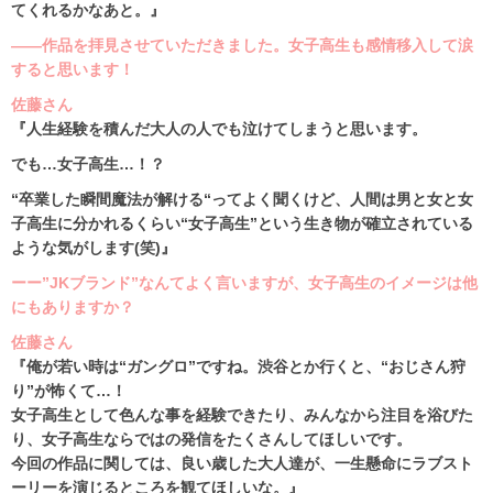
てくれるかなあと。』
――作品を拝見させていただきました。女子高生も感情移入して涙
すると思います！
佐藤さん
『人生経験を積んだ大人の人でも泣けてしまうと思います。
でも…女子高生…！？
“卒業した瞬間魔法が解ける“ってよく聞くけど、人間は男と女と女
子高生に分かれるくらい“女子高生”という生き物が確立されている
ような気がします(笑)』
ーー”JKブランド”なんてよく言いますが、女子高生のイメージは他
にもありますか？
佐藤さん
『俺が若い時は“ガングロ”ですね。渋谷とか行くと、“おじさん狩
り”が怖くて…！
女子高生として色んな事を経験できたり、みんなから注目を浴びた
り、女子高生ならではの発信をたくさんしてほしいです。
今回の作品に関しては、良い歳した大人達が、一生懸命にラブスト
ーリーを演じるところを観てほしいな。』