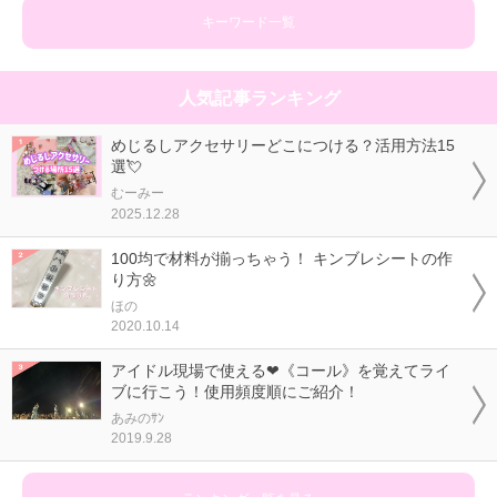
キーワード一覧
人気記事ランキング
めじるしアクセサリーどこにつける？活用方法15
選💘
むーみー
2025.12.28
100均で材料が揃っちゃう！ キンブレシートの作
り方🌼
ほの
2020.10.14
アイドル現場で使える❤《コール》を覚えてライ
ブに行こう！使用頻度順にご紹介！
あみのｻﾝ
2019.9.28