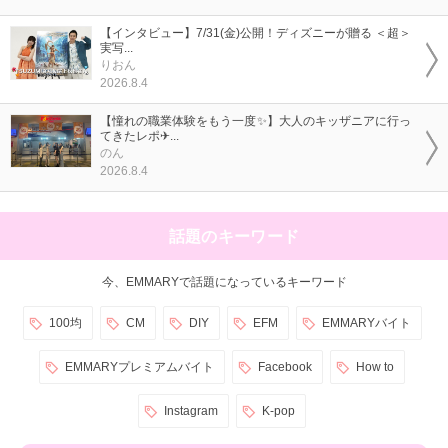
【インタビュー】7/31(金)公開！ディズニーが贈る ＜超＞
実写...
りおん
2026.8.4
【憧れの職業体験をもう一度✨】大人のキッザニアに行っ
てきたレポ✈...
のん
2026.8.4
話題のキーワード
今、EMMARYで話題になっているキーワード
100均
CM
DIY
EFM
EMMARYバイト
EMMARYプレミアムバイト
Facebook
How to
Instagram
K-pop