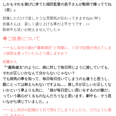
しかもそれを遊びに来てた福田監督の息子さんが動画で撮っててね
（笑）』
想像しただけで楽しそうな雰囲気が伝わってきますね(o´艸`)
佐藤さんは、楽しく盛り上げる事が上手そうです…♪♪
取材中も笑いが絶えませんでした☺︎
◆ご自身について
ーーもし自分の娘が“藤島瑠衣”と同様に、１日で記憶が消えてしま
う病気を患っていたらどう接しますか？
佐藤さん
『“藤島健太“のように、娘に対して毎日同じように接していても、
それが正しいかなんて分からないじゃない？
でも病気の事を知って、毎日毎日泣いてしまうのも違うと思うし、
親にとっては耐えられないですよね…。接し方が正しいか正しくな
いかという事よりも先に、「娘が毎日悲しい思いをするのが嫌だ」
っていう親心がくるものなんだろうなと思います。劇中も、そう思
いながら演じていました。』
ーーもし自分の記憶が１日で消えてしまうとしたら、どのように過
ごしますか？