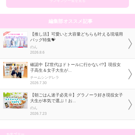
ランキング一覧を見る
編集部オススメ記事
【推し活】可愛いと大容量どちらも叶える現場用
バッグ特集💝
のん
2026.8.6
確認中【Z世代はドトールに行かない!?】現役女
子高生＆女子大生が...
チームシンデレラ
2026.7.30
【朝ごはん迷子必見🌞】グラノーラ好き現役女子
大生が本気で選ぶ！お...
のん
2026.7.23
カテゴリー