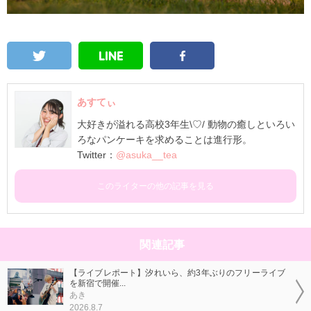
あすてぃ
大好きが溢れる高校3年生\♡/ 動物の癒しといろい
ろなパンケーキを求めることは進行形。
Twitter：
@asuka__tea
このライターの他の記事を見る
関連記事
【ライブレポート】汐れいら、約3年ぶりのフリーライブ
を新宿で開催...
あき
2026.8.7