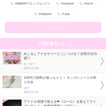
EMMARYプレミアムバイト
Facebook
How to
Instagram
K-pop
キーワード一覧
人気記事ランキング
めじるしアクセサリーどこにつける？活用方法15
選💘
むーみー
2025.12.28
100均で材料が揃っちゃう！ キンブレシートの作
り方🌼
ほの
2020.10.14
アイドル現場で使える❤《コール》を覚えてライ