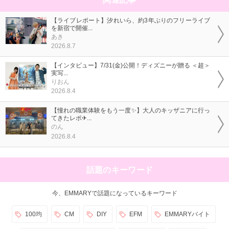
【ライブレポート】汐れいら、約3年ぶりのフリーライブ
を新宿で開催...
あき
2026.8.7
【インタビュー】7/31(金)公開！ディズニーが贈る ＜超＞
実写...
りおん
2026.8.4
【憧れの職業体験をもう一度✨】大人のキッザニアに行っ
てきたレポ✈...
のん
2026.8.4
話題のキーワード
今、EMMARYで話題になっているキーワード
100均
CM
DIY
EFM
EMMARYバイト