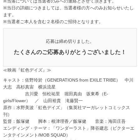
※当落については当選者のみへの連絡とさせて頂きます。
※当日の詳細につきましては、当選者様の方へのみお知らせいたし
ます。
※当選者ご本人を含む２名様のご招待となります。
応募は締め切りました。
たくさんのご応募ありがとうございました！
≪映画『虹色デイズ』≫
キャスト：佐野玲於（GENERATIONS from EXILE TRIBE） 中川
大志 高杉真宙 横浜流星
吉川愛 恒松祐里 堀田真由 坂東希（E-
girls/Flower） ／ 山田裕貴 滝藤賢一
原作：水野美波「虹色デイズ」（集英社マーガレットコミックス
刊）
監督：飯塚健 脚本：根津理香／飯塚健 音楽：海田庄吾
エンディング・テーマ：「ワンダーラスト」降谷建志（ビクターエ
ンタテインメント/MOB SQUAD）