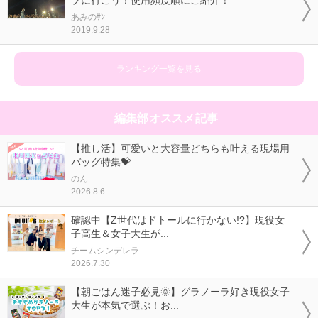
ブに行こう！使用頻度順にご紹介！
あみのｻﾝ
2019.9.28
ランキング一覧を見る
編集部オススメ記事
【推し活】可愛いと大容量どちらも叶える現場用
バッグ特集💝
のん
2026.8.6
確認中【Z世代はドトールに行かない!?】現役女
子高生＆女子大生が...
チームシンデレラ
2026.7.30
【朝ごはん迷子必見🌞】グラノーラ好き現役女子
大生が本気で選ぶ！お...