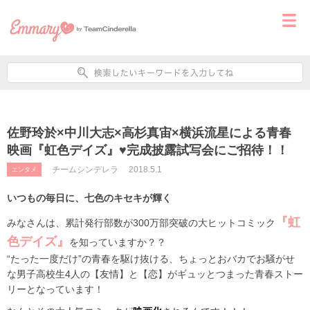
佐野玲於×中川大志×高杉真宙×横浜流星による青春
映画『虹色デイズ』♥完成披露試写会にご招待！！
チームシンデレラ
2018.5.1
エンタメ
いつもの毎日に、七色のキセキが輝く
『虹
みなさんは、累計発行部数が
300
万部突破の大ヒットコミック
色デイズ』
を知っていますか？？
“たった一度だけ”の青春を駆け抜ける、ちょっとおバカでお騒がせ
な男子高校生
4
人の【友情】と【恋】がギュッとつまった青春ストー
リーとなっています！