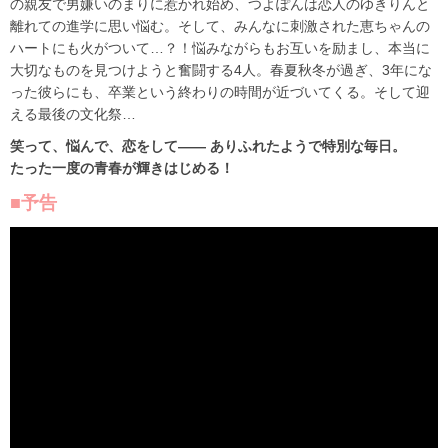
の親友で男嫌いのまりに惹かれ始め、つよぽんは恋人のゆきりんと
離れての進学に思い悩む。そして、みんなに刺激された恵ちゃんの
ハートにも火がついて…？！悩みながらもお互いを励まし、本当に
大切なものを見つけようと奮闘する4人。春夏秋冬が過ぎ、3年にな
った彼らにも、卒業という終わりの時間が近づいてくる。そして迎
える最後の文化祭…
笑って、悩んで、恋をして―― ありふれたようで特別な毎日。
たった一度の青春が輝きはじめる！
■予告