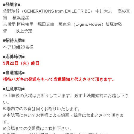
■登壇者■
佐野玲於（GENERATIONS from EXILE TRIBE） 中川大志 高杉真
宙 横浜流星
吉川愛 恒松祐里 堀田真由 坂東希（E-girls/Flower）飯塚健監
督 以上予定
■招待人数■
ペア10組20名様
■応募締切■
5月22日（火）終日
■当選連絡■
招待ハガキの発送をもって当選通知と代えさせて頂きます。
■注意事項■
※上映後の入場はお断りしています。必ず上映開始前にお越し下さ
い。
※場内での飲食は固くお断りいたします。
※本試写においてお客様による録画・録音は禁止とさせて頂きま
す。
※会場までの交通費はご負担下さい。