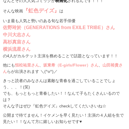
なんとその大人気コミックが
映画化
されるんです！！！
『虹色デイズ』
そんな映画
は
いま最も人気と勢いのある旬な若手俳優
佐野玲於（GENERATIONS from EXILE TRIBE）さん
中川大志さん
高杉真宙さん
横浜流星さん
の4人がカルテット主演を務めることで話題となっています！！
他にも
恒松祐里さん
、
坂東希（E-girls/Flower）さん
、
山田裕貴さ
ん
らが出演されます ＼(^o^)／
きっと読者のみなさんは素敵な青春を過ごしていることでしょ
う、、、！(笑)
でも、もっともっと青春したい！！なんて子もたくさんいるので
は？
そんな子はぜひ『虹色デイズ』checkしてくだいさいね☆
公開まで待てません！イケメンを早く見たい！主演の４人組を生で
見たい！！なんて方に嬉しいお知らせです♥