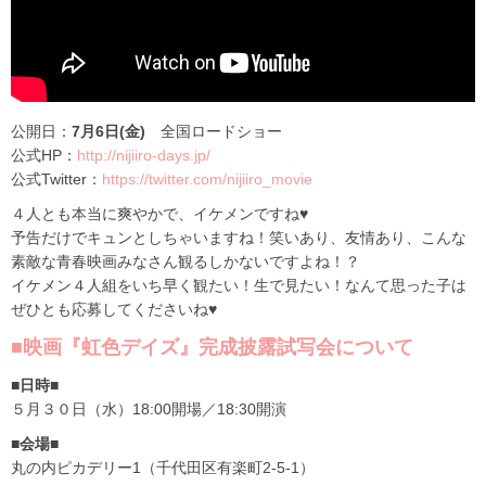
公開日：
7月6日(金)
全国ロードショー
公式HP：
http://nijiiro-days.jp/
公式Twitter：
https://twitter.com/nijiiro_movie
４人とも本当に爽やかで、イケメンですね♥
予告だけでキュンとしちゃいますね！笑いあり、友情あり、こんな
素敵な青春映画みなさん観るしかないですよね！？
イケメン４人組をいち早く観たい！生で見たい！なんて思った子は
ぜひとも応募してくださいね♥
■映画『虹色デイズ』完成披露試写会について
■日時■
５月３０日（水）18:00開場／18:30開演
■会場■
丸の内ピカデリー1（千代田区有楽町2-5-1）