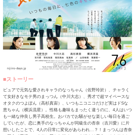
■ストーリー
ピュアで元気な愛されキャラのなっちゃん（佐野玲於）、チャラく
て女好きなモテ男のまっつん（中川大志）、秀才で超マイペースな
オタクのつよぽん（高杉真宙）、いつもニコニコだけど実はド
S
な
恵ちゃん（横浜流星）。性格も趣味もまったく違うのに、
4
人はいつ
も一緒な仲良し男子高校生。おバカでお騒がせな楽しい毎日を過ご
していたが、恋に奥手のなっちゃんが同級生の杏奈（吉川愛）に片
想いしたことで、
4
人の日常に変化があらわれ…？！
まっつんは杏奈