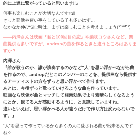
的に上達に繋がっていると思います‼』
何事も楽しむことが大切なんですね‼
きっと部活や習い事をしている子も多いはず…
なかなか伸び悩む時は、まずは楽しむことを考えましょう(*´罒`*)
――内澤さんは映画『君と100回目の恋』や柴咲コウさんなど、楽
曲提供も多いですが、andropの曲を作るときと違うところはありま
すか？
内澤さん
『誰が歌うのか、誰が演奏するのかなど”人”を思い浮かべながら曲
を作るので、andropだとこのメンバーのことを、提供曲なら提供す
るアーティストの方をずっと思い浮かべて作ります。
あとは、今後ずっと歌っていけるような曲を作っています。
映画なら映像が曲とマッチして相乗効果でより素晴らしくなるよう
にとか、観てる人が感動するように、と意識していますね。
違いといえば、思い浮かべる人が違うだけで作り方は変わらないで
す。』
“人”を思って作っているから多くの人に愛される曲が出来るんです
ね✧