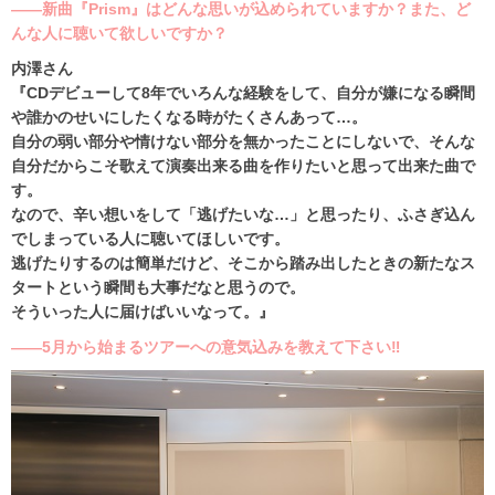
――新曲『Prism』はどんな思いが込められていますか？また、ど
んな人に聴いて欲しいですか？
内澤さん
『CDデビューして8年でいろんな経験をして、自分が嫌になる瞬間
や誰かのせいにしたくなる時がたくさんあって…。
自分の弱い部分や情けない部分を無かったことにしないで、そんな
自分だからこそ歌えて演奏出来る曲を作りたいと思って出来た曲で
す。
なので、辛い想いをして「逃げたいな…」と思ったり、ふさぎ込ん
でしまっている人に聴いてほしいです。
逃げたりするのは簡単だけど、そこから踏み出したときの新たなス
タートという瞬間も大事だなと思うので。
そういった人に届けばいいなって。』
――5月から始まるツアーへの意気込みを教えて下さい‼