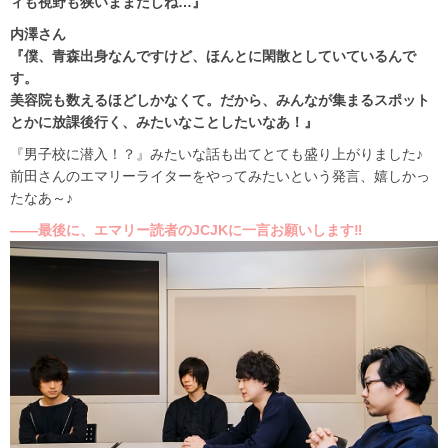
ィも視野も狭いままだしね…』
内澤さん
『僕、青森出身なんですけど、ほんとに閑散としていているんで
す。
美容院も数えるほどしかなくて。だから、みんなが集まるスポット
とかに放課後行く、みたいなことしたいなあ！』
『男子校に潜入！？』みたいな話も出てとても盛り上がりました♪
前田さんのエマリーライターをやってみたいという発言、嬉しかっ
たなあ～♪
――最後に、エマリー読者のJCJKに一言お願いします‼