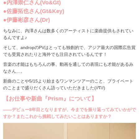
●内澤崇仁さん(Vo&Gt)
●佐藤拓也さん(Gt&Key)
●伊藤彬彦さん(Dr)
ちなみに、内澤さんは数多くのアーティストに楽曲提供もされてい
るんですよ♪
そして、andropのPVはとっても独創的で、アジア最大の国際広告賞
でも受賞されたりと海外でも注目されているんです！
音楽の才能はもちろんの事、動画を通しての表現にも才能があるみ
なさん…。
新曲のことや5/15より始まるワンマンツアーのこと、プライベート
のことまで盛りだくさん語っていただきました(//∇//)
【お仕事や新曲『Prism』について】
――デビュー8年目となりますが、今までを振り返ってみていかがで
すか？またこれから挑戦してみたいことはありますか？