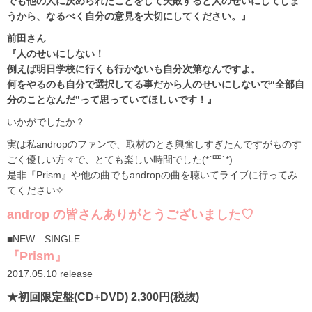
でも他の人に決められたことをして失敗すると人のせいにしてしま
うから、なるべく自分の意見を大切にしてください。』
前田さん
『人のせいにしない！
例えば明日学校に行くも行かないも自分次第なんですよ。
何をやるのも自分で選択してる事だから人のせいにしないで“全部自
分のことなんだ”って思っていてほしいです！』
いかがでしたか？
実は私andropのファンで、取材のとき興奮しすぎたんですがものす
ごく優しい方々で、とても楽しい時間でした(*´罒`*)
是非『Prism』や他の曲でもandropの曲を聴いてライブに行ってみ
てください✧
androp の皆さんありがとうございました♡
■NEW SINGLE
『Prism』
2017.05.10 release
★初回限定盤(CD+DVD) 2,300円(税抜)