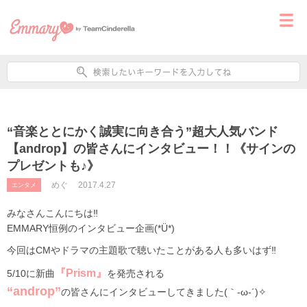
“音楽ととにかく誠実に向き合う”超大人気バンド
【androp】の皆さんにインタビュー！！《サインの
プレゼントも♪》
めぐ
2017.4.27
エンタメ
みなさんこんにちは‼
EMMARY恒例のインタビュー企画(*Ü*)
今回はCMやドラマの主題歌で聴いたことがある人も多いはず‼
『Prism』
5/10に新曲
を発売される
“androp”
の皆さんにインタビューしてきました(｀-ω-´)✧