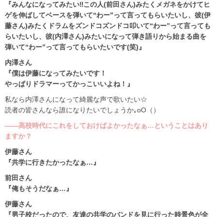
『みんなになってみたい‼この人(前田さん)みたくメガネをかけてヒ
ゲを伸ばしてベースを弾いて“わー”って言ってもらいたいし、彼(伊
藤さん)みたくドラムをズンドコズンドコ叩いて“わー”って言っても
らいたいし、彼(内澤さん)みたいになって弾き語りから始まる曲を
弾いて“わー”って言ってもらいたいです(笑)』
内澤さん
『僕は伊藤になってみたいです！
やっぱりドラマーってかっこいいよね！』
私なら内澤さんになって綺麗な声で歌いたい☆
読者の皆さんなら誰になりたいでしょうか｡oO（）
――高校時代にこれをしておけばよかったなぁ…ということはあり
ますか？
伊藤さん
『共学に行きたかったなぁ…』
前田さん
『俺もそうだなぁ…』
伊藤さん
『男子校だったので、友達の共学のバンドを見に行った時景色が全