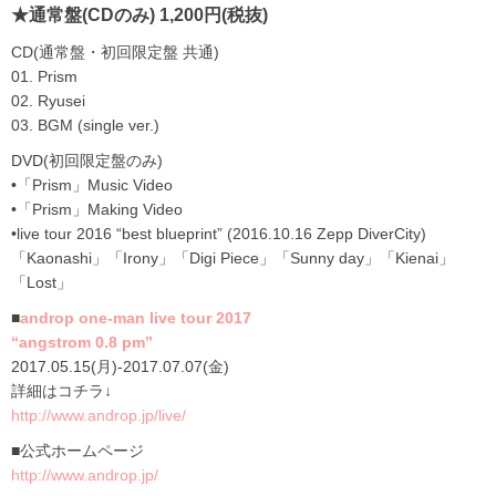
★通常盤(CDのみ) 1,200円(税抜)
CD(通常盤・初回限定盤 共通)
01. Prism
02. Ryusei
03. BGM (single ver.)
DVD(初回限定盤のみ)
•「Prism」Music Video
•「Prism」Making Video
•live tour 2016 “best blueprint” (2016.10.16 Zepp DiverCity)
「Kaonashi」「Irony」「Digi Piece」「Sunny day」「Kienai」
「Lost」
■
androp one-man live tour 2017
“angstrom 0.8 pm”
2017.05.15(月)-2017.07.07(金)
詳細はコチラ↓
http://www.androp.jp/live/
■公式ホームページ
http://www.androp.jp/