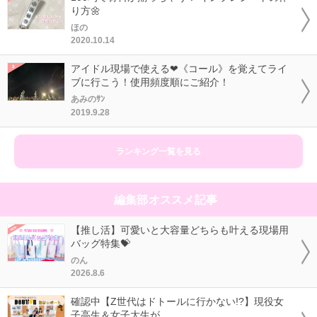
り方🌼
ほの
2020.10.14
アイドル現場で使える❤《コール》を覚えてライ
ブに行こう！使用頻度順にご紹介！
あみのｻﾝ
2019.9.28
ランキング一覧を見る
編集部オススメ記事
【推し活】可愛いと大容量どちらも叶える現場用
バッグ特集💝
のん
2026.8.6
確認中【Z世代はドトールに行かない!?】現役女
子高生＆女子大生が...