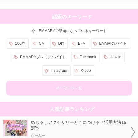
話題のキーワード
今、EMMARYで話題になっているキーワード
100均
CM
DIY
EFM
EMMARYバイト
EMMARYプレミアムバイト
Facebook
How to
Instagram
K-pop
キーワード一覧
人気記事ランキング
めじるしアクセサリーどこにつける？活用方法15
選💘
むーみー