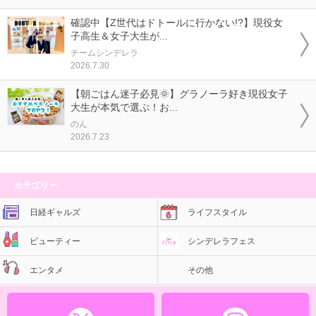
確認中【Z世代はドトールに行かない!?】現役女
子高生＆女子大生が...
チームシンデレラ
2026.7.30
【朝ごはん迷子必見🌞】グラノーラ好き現役女子
大生が本気で選ぶ！お...
のん
2026.7.23
カテゴリー
日経ギャルズ
ライフスタイル
ビューティー
シンデレラフェス
エンタメ
その他