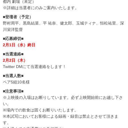
都内 劇場（未定）
※詳細は当選者にのみご案内いたします。
■登壇者（予定）
野村周平、黒島結菜、平 祐奈、健太郎、玉城ティナ、恒松祐里、深
川栄洋監督
■応募締切■
2月1日（水）終日
■当選連絡■
2月2日（木）
Twitter DMにて当選連絡をします！
■当選人数■
ペア5組10名様
■注意事項■
※上映後の入場はお断りしています。必ず上映開始前にお越し下さ
い。
※場内での飲食は固くお断りいたします。
※本試写においてお客様による録画・録音は禁止とさせて頂きま
す。