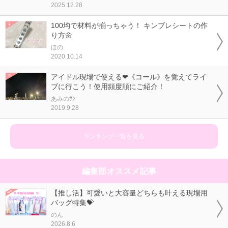
2025.12.28
100均で材料が揃っちゃう！ キンブレシートの作
り方🌼
ほの
2020.10.14
アイドル現場で使える❤《コール》を覚えてライ
ブに行こう！使用頻度順にご紹介！
あみのｻﾝ
2019.9.28
ランキング一覧を見る
編集部オススメ記事
【推し活】可愛いと大容量どちらも叶える現場用
バッグ特集💝
のん
2026.8.6