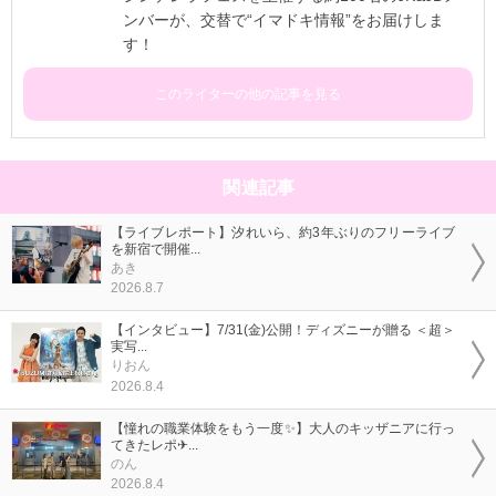
ンバーが、交替で“イマドキ情報”をお届けしま
す！
このライターの他の記事を見る
関連記事
【ライブレポート】汐れいら、約3年ぶりのフリーライブ
を新宿で開催...
あき
2026.8.7
【インタビュー】7/31(金)公開！ディズニーが贈る ＜超＞
実写...
りおん
2026.8.4
【憧れの職業体験をもう一度✨】大人のキッザニアに行っ
てきたレポ✈...
のん
2026.8.4