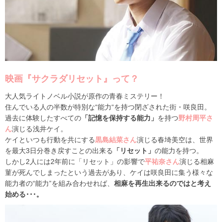
映画『サクラダリセット』って？
大人気ライトノベル小説が原作の青春ミステリー！
住んでいる人の半数が特別な“能力“を持つ閉ざされた街・咲良田。
過去に体験したすべての
「記憶を保持する能力」
を持つ
野村周平さ
ん
演じる浅井ケイ。
ケイといつも行動を共にする
黒島結菜さん
演じる春埼美空は、世界
を最大3日分巻き戻すことの出来る
「リセット」
の能力を持つ。
しかし2人には2年前に「リセット」の影響で
平祐奈さん
演じる相麻
菫が死んでしまったという過去があり、ケイは咲良田に集う様々な
能力者の“能力”を組み合わせれば、
相麻を再生出来るのではと考え
始める･･･。