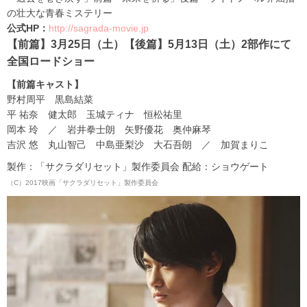
の壮大な青春ミステリー
公式HP：
http://sagrada-movie.jp
【前篇】3月25日（土）【後篇】5月13日（土）2部作にて
全国ロードショー
【前篇キャスト】
野村周平 黒島結菜
平 祐奈 健太郎 玉城ティナ 恒松祐里
岡本 玲 ／ 岩井拳士朗 矢野優花 奥仲麻琴
吉沢 悠 丸山智己 中島亜梨沙 大石吾朗 ／ 加賀まりこ
製作：「サクラダリセット」製作委員会 配給：ショウゲート
（C）2017映画「サクラダリセット」製作委員会