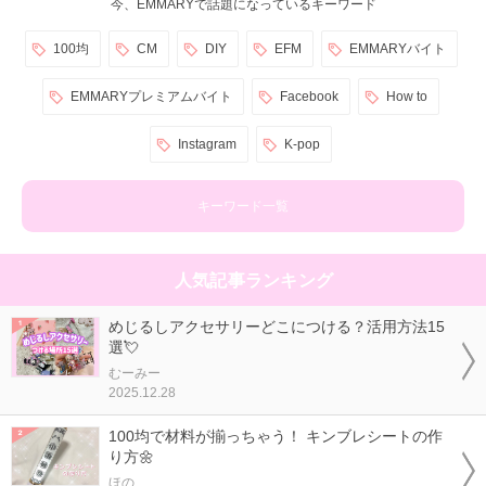
今、EMMARYで話題になっているキーワード
100均
CM
DIY
EFM
EMMARYバイト
EMMARYプレミアムバイト
Facebook
How to
Instagram
K-pop
キーワード一覧
人気記事ランキング
めじるしアクセサリーどこにつける？活用方法15
選💘
むーみー
2025.12.28
100均で材料が揃っちゃう！ キンブレシートの作
り方🌼
ほの