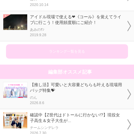
2020.10.14
アイドル現場で使える❤《コール》を覚えてライ
ブに行こう！使用頻度順にご紹介！
あみのｻﾝ
2019.9.28
ランキング一覧を見る
編集部オススメ記事
【推し活】可愛いと大容量どちらも叶える現場用
バッグ特集💝
のん
2026.8.6
確認中【Z世代はドトールに行かない!?】現役女
子高生＆女子大生が...
チームシンデレラ
2026.7.30