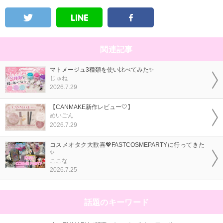
関連記事
マトメージュ3種類を使い比べてみた✨
じゅね
2026.7.29
【CANMAKE新作レビュー🤍】
めいごん
2026.7.29
コスメオタク大歓喜💖FASTCOSMEPARTYに行ってきた
✨
ここな
2026.7.25
話題のキーワード