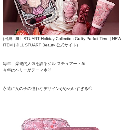
(出典: JILL STUART Holiday Collection Guilty Parfait Time | NEW
ITEM | JILL STUART Beauty 公式サイト)
毎年、爆発的人気を誇るジル スチュアート🎀
今年はベリーがテーマ🍓♡
永遠に女の子の憧れなデザインがかわいすぎる🥹