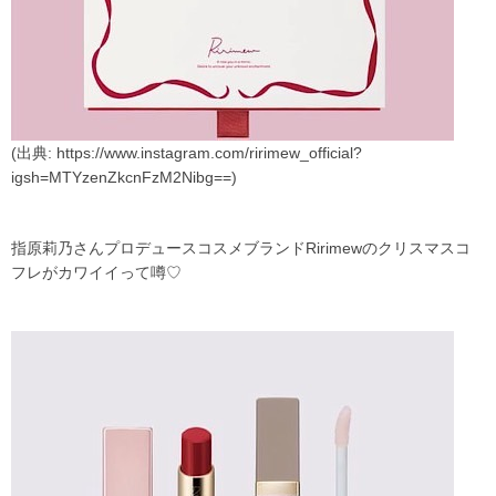
(出典: https://www.instagram.com/ririmew_official?
igsh=MTYzenZkcnFzM2Nibg==)
指原莉乃さんプロデュースコスメブランドRirimewのクリスマスコ
フレがカワイイって噂♡