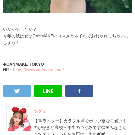
いかがでしたか？
今年の秋はぜひCANMAKEのコスメとネイルでおれゃれしちゃいま
しょう！！
◆CANMAKE TOKYO
HP：
https://www.canmake.com/
ツグミ
【JKライター】カラフル🌈でポップ🍿な可愛いも
のが好きな高校三年生のつぐみです😊💗みなさん
にツグミワールドをお届けします🕊🕊