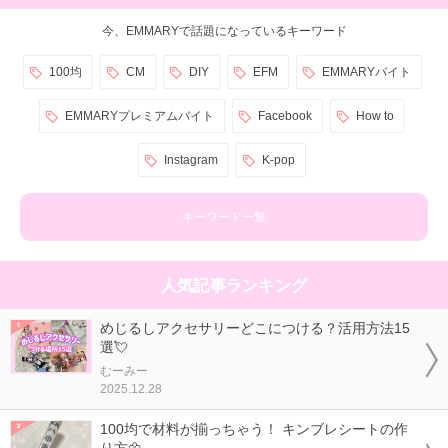
今、EMMARYで話題になっているキーワード
100均
CM
DIY
EFM
EMMARYバイト
EMMARYプレミアムバイト
Facebook
How to
Instagram
K-pop
キーワード一覧
人気記事ランキング
めじるしアクセサリーどこにつける？活用方法15
選💘
むーみー
2025.12.28
100均で材料が揃っちゃう！ キンブレシートの作