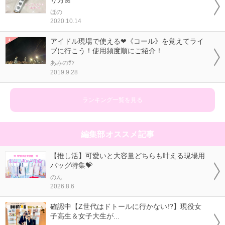
り方🌼
ほの
2020.10.14
アイドル現場で使える❤《コール》を覚えてライ
ブに行こう！使用頻度順にご紹介！
あみのｻﾝ
2019.9.28
ランキング一覧を見る
編集部オススメ記事
【推し活】可愛いと大容量どちらも叶える現場用
バッグ特集💝
のん
2026.8.6
確認中【Z世代はドトールに行かない!?】現役女
子高生＆女子大生が...