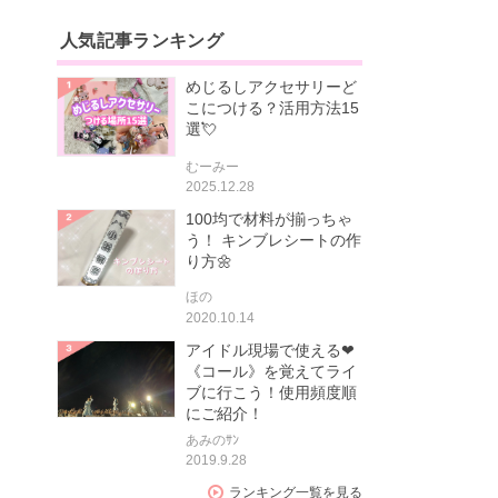
人気記事ランキング
めじるしアクセサリーど
こにつける？活用方法15
選💘
むーみー
2025.12.28
100均で材料が揃っちゃ
う！ キンブレシートの作
り方🌼
ほの
2020.10.14
アイドル現場で使える❤
《コール》を覚えてライ
ブに行こう！使用頻度順
にご紹介！
あみのｻﾝ
2019.9.28
ランキング一覧を見る