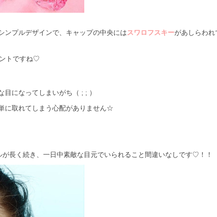
シンプルデザインで、キャップの中央には
スワロフスキー
があしらわれ
イントですね♡
になってしまいがち（ ; ; ）
単に取れてしまう心配がありません☆
ルが長く続き、一日中素敵な目元でいられること間違いなしです♡！！