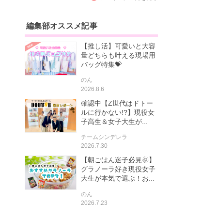
編集部オススメ記事
【推し活】可愛いと大容
量どちらも叶える現場用
バッグ特集💝
のん
2026.8.6
確認中【Z世代はドトー
ルに行かない!?】現役女
子高生＆女子大生が...
チームシンデレラ
2026.7.30
【朝ごはん迷子必見🌞】
グラノーラ好き現役女子
大生が本気で選ぶ！お...
のん
2026.7.23