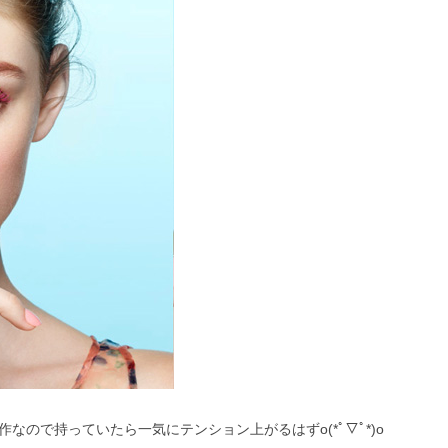
なので持っていたら一気にテンション上がるはずo(*ﾟ▽ﾟ*)o