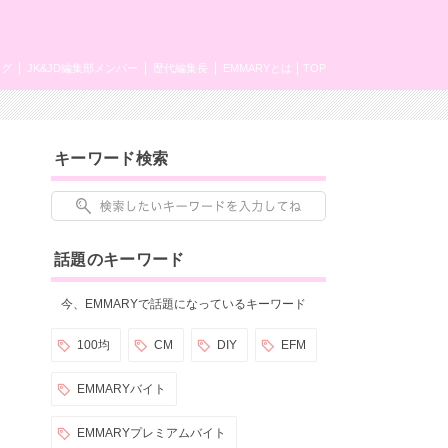
ング
JK&JD編集部メンバー
歴代編集長
EMMARYとは
TOP
キーワード検索
話題のキーワード
今、EMMARYで話題になっているキーワード
100均
CM
DIY
EFM
EMMARYバイト
EMMARYプレミアムバイト