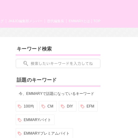
ング
JK&JD編集部メンバー
歴代編集長
EMMARYとは
TOP
キーワード検索
話題のキーワード
今、EMMARYで話題になっているキーワード
100均
CM
DIY
EFM
EMMARYバイト
EMMARYプレミアムバイト