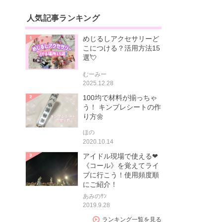
人気記事ランキング
めじるしアクセサリーど
こにつける？活用方法15
選💘
むーみー
2025.12.28
100均で材料が揃っちゃ
う！ キンブレシートの作
り方🌼
ほの
2020.10.14
アイドル現場で使える❤
《コール》を覚えてライ
ブに行こう！使用頻度順
にご紹介！
あみのｻﾝ
2019.9.28
ランキング一覧を見る