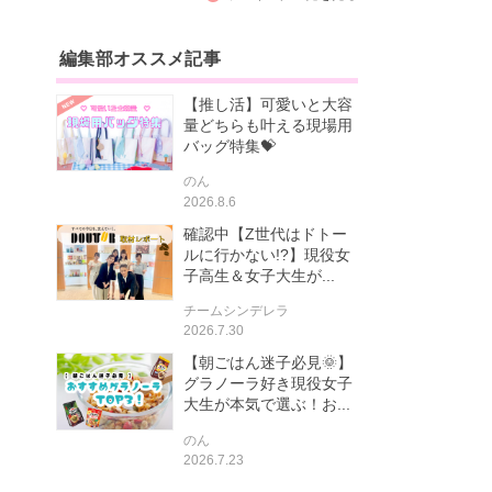
編集部オススメ記事
【推し活】可愛いと大容
量どちらも叶える現場用
バッグ特集💝
のん
2026.8.6
確認中【Z世代はドトー
ルに行かない!?】現役女
子高生＆女子大生が...
チームシンデレラ
2026.7.30
【朝ごはん迷子必見🌞】
グラノーラ好き現役女子
大生が本気で選ぶ！お...
のん
2026.7.23