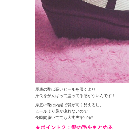
厚底の靴は高いヒールを履くより
身長をがんばって盛ってる感がないんです！
厚底の靴は内緒で背が高く見えるし、
ヒールより足が疲れないので
長時間履いてても大丈夫*(^o^)/*
★ポイント２：髪の毛をまとめる