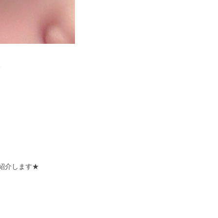
、
紹介します★