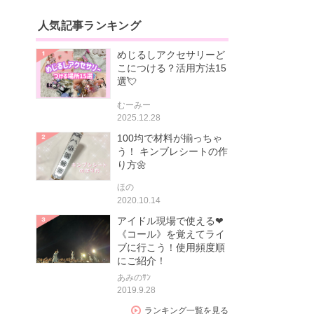
人気記事ランキング
めじるしアクセサリーど
こにつける？活用方法15
選💘
むーみー
2025.12.28
100均で材料が揃っちゃ
う！ キンブレシートの作
り方🌼
ほの
2020.10.14
アイドル現場で使える❤
《コール》を覚えてライ
ブに行こう！使用頻度順
にご紹介！
あみのｻﾝ
2019.9.28
ランキング一覧を見る