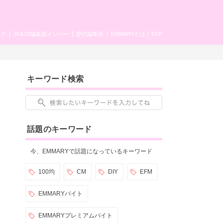
ング
JK&JD編集部メンバー
歴代編集長
EMMARYとは
TOP
キーワード検索
話題のキーワード
今、EMMARYで話題になっているキーワード
100均
CM
DIY
EFM
EMMARYバイト
EMMARYプレミアムバイト