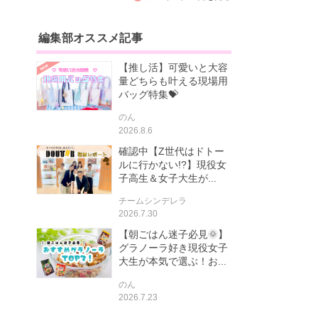
編集部オススメ記事
【推し活】可愛いと大容
量どちらも叶える現場用
バッグ特集💝
のん
2026.8.6
確認中【Z世代はドトー
ルに行かない!?】現役女
子高生＆女子大生が...
チームシンデレラ
2026.7.30
【朝ごはん迷子必見🌞】
グラノーラ好き現役女子
大生が本気で選ぶ！お...
のん
2026.7.23