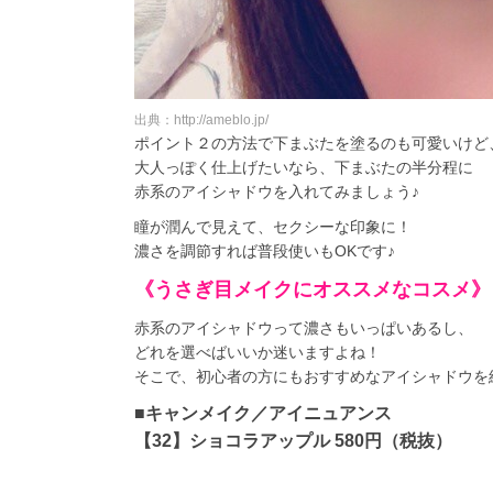
出典：http://ameblo.jp/
ポイント２の方法で下まぶたを塗るのも可愛いけど
大人っぽく仕上げたいなら、下まぶたの半分程に
赤系のアイシャドウを入れてみましょう♪
瞳が潤んで見えて、セクシーな印象に！
濃さを調節すれば普段使いもOKです♪
《うさぎ目メイクにオススメなコスメ》
赤系のアイシャドウって濃さもいっぱいあるし、
どれを選べばいいか迷いますよね！
そこで、初心者の方にもおすすめなアイシャドウを
■キャンメイク／アイニュアンス
【32】ショコラアップル 580円（税抜）