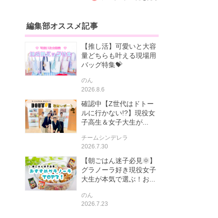
編集部オススメ記事
【推し活】可愛いと大容
量どちらも叶える現場用
バッグ特集💝
のん
2026.8.6
確認中【Z世代はドトー
ルに行かない!?】現役女
子高生＆女子大生が...
チームシンデレラ
2026.7.30
【朝ごはん迷子必見🌞】
グラノーラ好き現役女子
大生が本気で選ぶ！お...
のん
2026.7.23