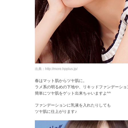
出典：http://more.hpplus.jp/
春はマット肌からツヤ肌に。
ラメ系の明るめの下地や、リキッドファンデーショ
簡単にツヤ肌をゲット出来ちゃいますよ^^
ファンデーションに乳液を入れたりしても
ツヤ肌に仕上がります♪