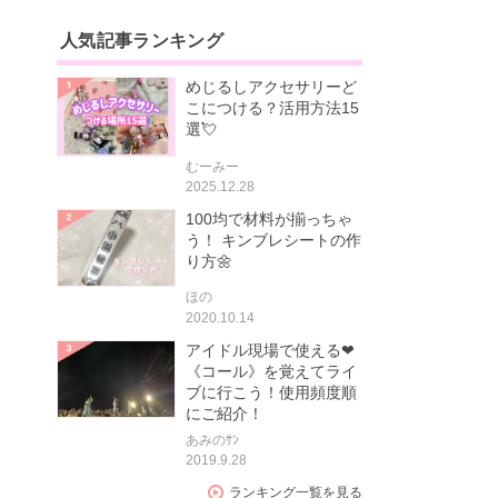
人気記事ランキング
めじるしアクセサリーど
こにつける？活用方法15
選💘
むーみー
2025.12.28
100均で材料が揃っちゃ
う！ キンブレシートの作
り方🌼
ほの
2020.10.14
アイドル現場で使える❤
《コール》を覚えてライ
ブに行こう！使用頻度順
にご紹介！
あみのｻﾝ
2019.9.28
ランキング一覧を見る