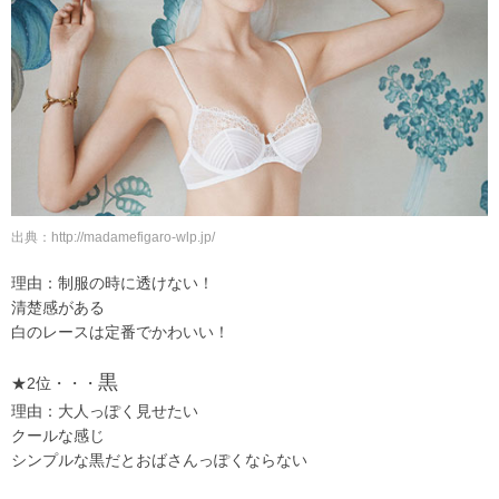
出典：http://madamefigaro-wlp.jp/
理由：制服の時に透けない！
清楚感がある
白のレースは定番でかわいい！
黒
★2位・・・
理由：大人っぽく見せたい
クールな感じ
シンプルな黒だとおばさんっぽくならない