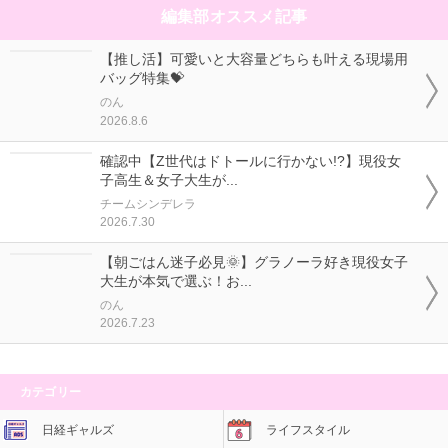
編集部オススメ記事
【推し活】可愛いと大容量どちらも叶える現場用
バッグ特集💝
のん
2026.8.6
確認中【Z世代はドトールに行かない!?】現役女
子高生＆女子大生が...
チームシンデレラ
2026.7.30
【朝ごはん迷子必見🌞】グラノーラ好き現役女子
大生が本気で選ぶ！お...
のん
2026.7.23
カテゴリー
日経ギャルズ
ライフスタイル