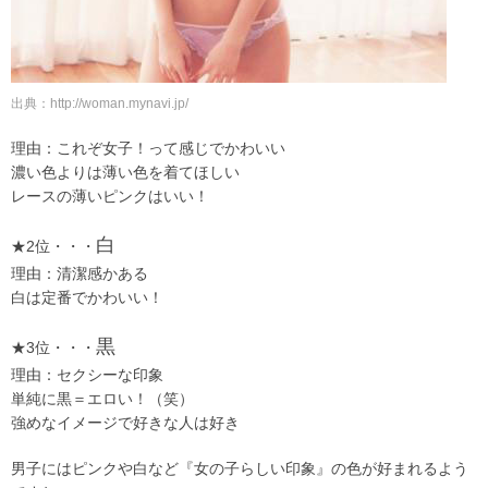
出典：http://woman.mynavi.jp/
理由：これぞ女子！って感じでかわいい
濃い色よりは薄い色を着てほしい
レースの薄いピンクはいい！
白
★2位・・・
理由：清潔感かある
白は定番でかわいい！
黒
★3位・・・
理由：セクシーな印象
単純に黒＝エロい！（笑）
強めなイメージで好きな人は好き
男子にはピンクや白など『女の子らしい印象』の色が好まれるよう