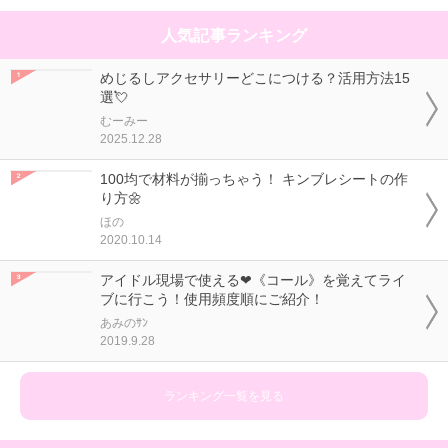
人気記事ランキング
めじるしアクセサリーどこにつける？活用方法15
選💘
むーみー
2025.12.28
100均で材料が揃っちゃう！ キンブレシートの作
り方🌼
ほの
2020.10.14
アイドル現場で使える❤《コール》を覚えてライ
ブに行こう！使用頻度順にご紹介！
あみのｻﾝ
2019.9.28
ランキング一覧を見る