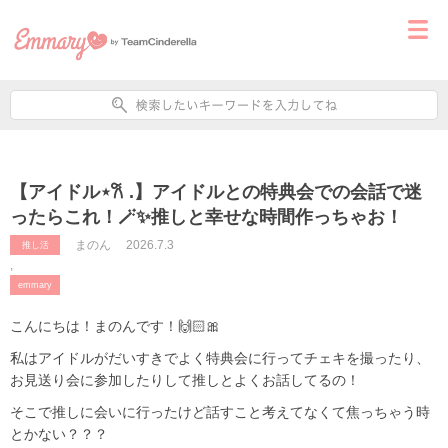
【アイドル⋆𐙚 .】アイドルとの特典会での会話で迷
ったらこれ！🪄✨推しと幸せな時間作っちゃお！
まのん
2026.7.3
推し活
,
emmary
こんにちは！まのんです！🙌🏻🎀
私はアイドルがだいすきでよく特典会に行ってチェキを撮ったり、
お見送り会に参加したりして推しとよくお話してるの！
そこで推しに会いに行ったけど話すこと考えてなくて焦っちゃう時
とかない？？？