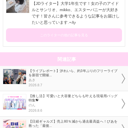
【JDライター】大学1年生です！女の子のアイド
ルとサンリオ、mikko、エスターバニーが大好き
です！皆さんに参考できるような記事をお届けし
たいと思っています.⋆𝜗𝜚
このライターの他の記事を見る
関連記事
【ライブレポート】汐れいら、約3年ぶりのフリーライブ
を新宿で開催...
あき
2026.8.7
【推し活】可愛いと大容量どちらも叶える現場用バッグ
特集💝
のん
2026.8.6
【日経ギャルズ】売上80％減から過去最高益へ！ぴあを
救った「最後...