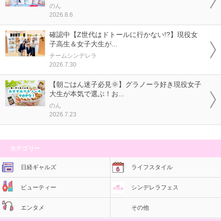
のん
2026.8.6
確認中【Z世代はドトールに行かない!?】現役女
子高生＆女子大生が...
チームシンデレラ
2026.7.30
【朝ごはん迷子必見🌞】グラノーラ好き現役女子
大生が本気で選ぶ！お...
のん
2026.7.23
カテゴリー
日経ギャルズ
ライフスタイル
ビューティー
シンデレラフェス
エンタメ
その他