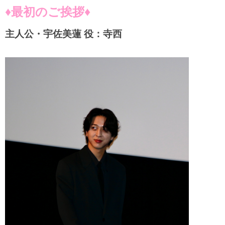
♦︎最初のご挨拶♦︎
主人公・宇佐美蓮 役：寺西