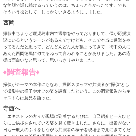
な笑顔で話し続けるっていうのは、ちょっと辛かったです。でも、
そういう役として、しっかりいきるようにしました。
西岡
撮影中ちょうど鹿児島市内で選挙をやっておりまして、僕が応援演
説にいるというシーンがあるんですけども、そこで本当に選挙をや
ってるんだと思って、どんどんどん人が集まってきて、街中の人に
あんた西岡徳馬に似てるねって言われることがありました。あの応
援は面白いなと思って、思いっきりやりました。
♦︎調査報告♦︎
探偵がテーマの本作にちなみ、撮影スタッフや共演者が”探偵”とし
て撮影中の様子やオフの姿を調査したという。この調査報告からキ
ャストらは意見を語った。
寺西へ
→エキストラの方々が現場に到着するたびに、自己紹介と一人ひと
りにご挨拶をされている姿を見て驚きました。さらに、出番がない
日も一般人のふりをしながら共演者の様子を現場まで見にきてくだ