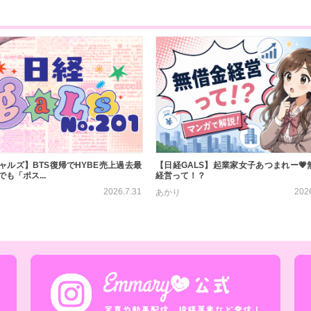
ャルズ】BTS復帰でHYBE売上過去最
【日経GALS】起業家女子あつまれー💗
も「ポス...
経営って！？
2026.7.31
202
あかり