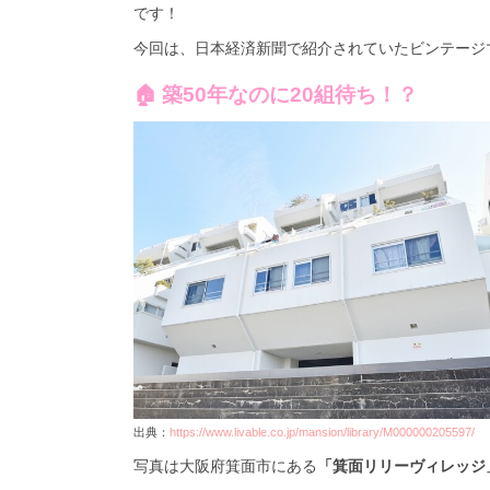
です！
今回は、日本経済新聞で紹介されていたビンテージ
🏠 築50年なのに20組待ち！？
出典：
https://www.livable.co.jp/mansion/library/M000000205597/
写真は大阪府箕面市にある
「箕面リリーヴィレッジ