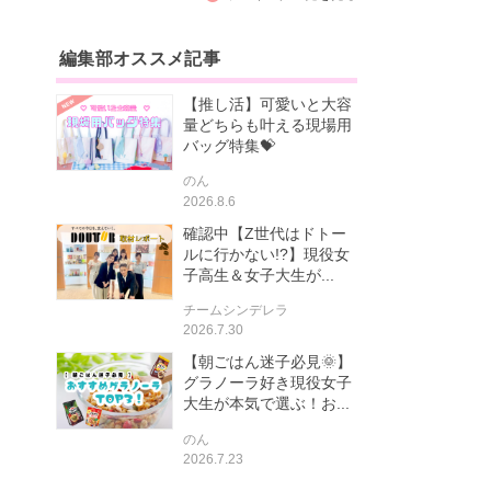
編集部オススメ記事
【推し活】可愛いと大容
量どちらも叶える現場用
バッグ特集💝
のん
2026.8.6
確認中【Z世代はドトー
ルに行かない!?】現役女
子高生＆女子大生が...
チームシンデレラ
2026.7.30
【朝ごはん迷子必見🌞】
グラノーラ好き現役女子
大生が本気で選ぶ！お...
のん
2026.7.23