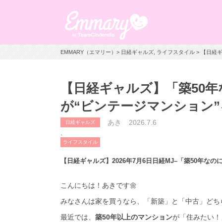
EMMARY（エマリー）
>
日経ギャルズ
,
ライフスタイル
> 【日経
【日経ギャルズ】「築50年
が“ビンテージマンション”
あき
2026.7.6
日経ギャルズ
,
ライフスタイル
【日経ギャルズ】2026年7月6日日経MJ–「築50年な
こんにちは！あきです🌼
みなさんは家を買うなら、「新築」と「中古」どち
最近では、
築50年以上のマンション
が「住みたい！