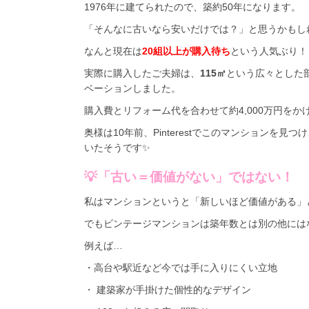
1976年に建てられたので、築約50年になります。
「そんなに古いなら安いだけでは？」と思うかもし
なんと現在は
20組以上が購入待ち
という人気ぶり！
実際に購入したご夫婦は、
115㎡
という広々とした部
ベーションしました。
購入費とリフォーム代を合わせて約4,000万円をか
奥様は10年前、Pinterestでこのマンション
いたそうです✨
💡「古い＝価値がない」ではない！
私はマンションというと「新しいほど価値がある」
でもビンテージマンションは築年数とは別の他には
例えば…
・高台や駅近など今では手に入りにくい立地
・ 建築家が手掛けた個性的なデザイン