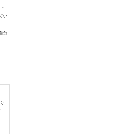
す。
てい
自分
たり
ま