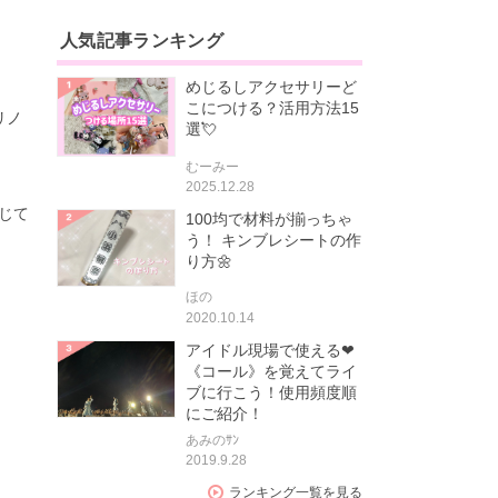
人気記事ランキング
めじるしアクセサリーど
こにつける？活用方法15
リノ
選💘
むーみー
2025.12.28
感じて
100均で材料が揃っちゃ
う！ キンブレシートの作
り方🌼
ほの
2020.10.14
アイドル現場で使える❤
《コール》を覚えてライ
ブに行こう！使用頻度順
にご紹介！
あみのｻﾝ
2019.9.28
ランキング一覧を見る