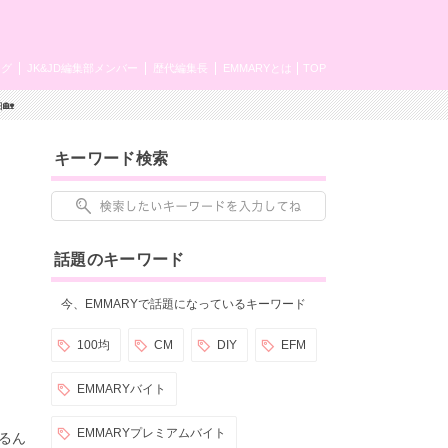
ング
JK&JD編集部メンバー
歴代編集長
EMMARYとは
TOP
🏡
キーワード検索
話題のキーワード
今、EMMARYで話題になっているキーワード
100均
CM
DIY
EFM
EMMARYバイト
EMMARYプレミアムバイト
るん