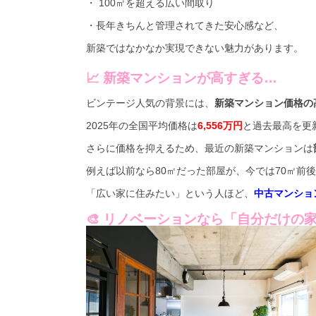
・ 100㎡を超える広い間取り
・長年きちんと管理されてきた安心感など、
新築ではなかなか実現できない魅力があります。
📈 新築マンションが高すぎる…
ビンテージ人気の背景には、
新築マンション価格の
2025年の全国平均価格は
6,556万円
と過去最高を更
さらに価格を抑えるため、最近の新築マンションは
例えば以前なら80㎡だった部屋が、今では70㎡前
「広い家に住みたい」という人ほど、
中古マンショ
🎨 リノベーションなら「自分だけの