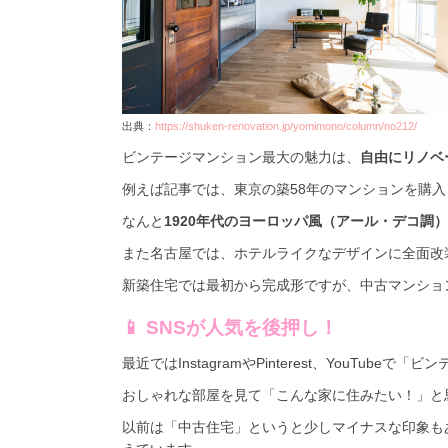
出典：
https://shuken-renovation.jp/yomimono/column/no212/
ビンテージマンション最大の魅力は、
自由にリノベ
例えば記事では、東京の築58年のマンションを購
なんと
1920年代のヨーロッパ風（アール・デコ調）
また名古屋では、ホテルライクなデザインに全面改
新築住宅では最初から完成形ですが、中古マンショ
📱 SNSが人気を後押し！
最近ではInstagramやPinterest、YouT
おしゃれな部屋を見て「こんな家に住みたい！」と
以前は「中古住宅」というと少しマイナスな印象も