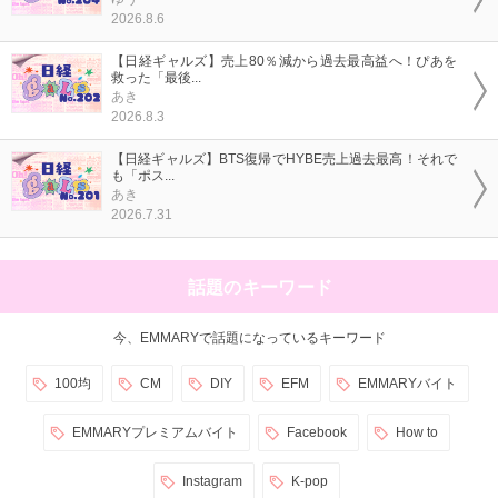
2026.8.6
【日経ギャルズ】売上80％減から過去最高益へ！ぴあを
救った「最後...
あき
2026.8.3
【日経ギャルズ】BTS復帰でHYBE売上過去最高！それで
も「ポス...
あき
2026.7.31
話題のキーワード
今、EMMARYで話題になっているキーワード
100均
CM
DIY
EFM
EMMARYバイト
EMMARYプレミアムバイト
Facebook
How to
Instagram
K-pop