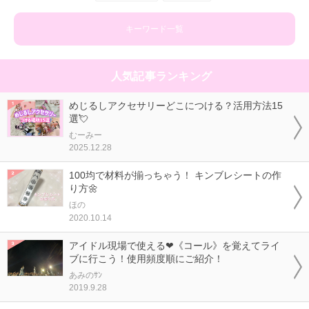
キーワード一覧
人気記事ランキング
めじるしアクセサリーどこにつける？活用方法15
選💘
むーみー
2025.12.28
100均で材料が揃っちゃう！ キンブレシートの作
り方🌼
ほの
2020.10.14
アイドル現場で使える❤《コール》を覚えてライ
ブに行こう！使用頻度順にご紹介！
あみのｻﾝ
2019.9.28