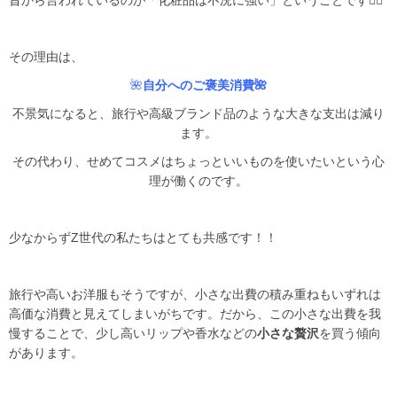
昔から言われているのが「化粧品は不況に強い」ということです❤️‍🔥
その理由は、
🌺
自分へのご褒美消費🌺
不景気になると、旅行や高級ブランド品のような大きな支出は減り
ます。
その代わり、せめてコスメはちょっといいものを使いたいという心
理が働くのです。
少なからずZ世代の私たちはとても共感です！！
旅行や高いお洋服もそうですが、小さな出費の積み重ねもいずれは
高価な消費と見えてしまいがちです。だから、この小さな出費を我
慢することで、少し高いリップや香水などの
小さな贅沢
を買う傾向
があります。