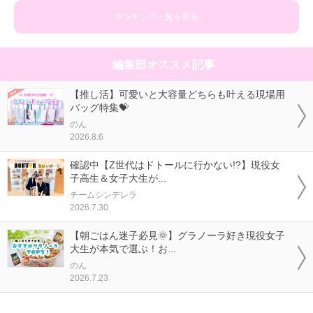
ランキング一覧を見る
編集部オススメ記事
【推し活】可愛いと大容量どちらも叶える現場用
バッグ特集💝
のん
2026.8.6
確認中【Z世代はドトールに行かない!?】現役女
子高生＆女子大生が...
チームシンデレラ
2026.7.30
【朝ごはん迷子必見🌞】グラノーラ好き現役女子
大生が本気で選ぶ！お...
のん
2026.7.23