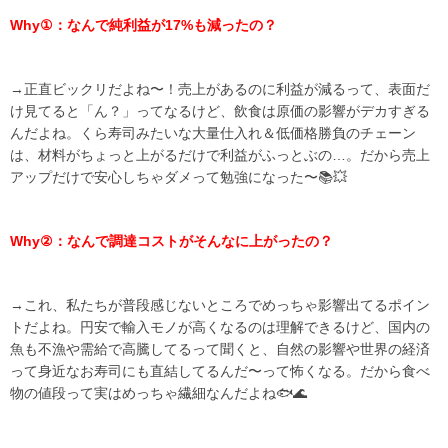
Why①：なんで純利益が17%も減ったの？
→正直ビックリだよね〜！売上があるのに利益が減るって、表面だ
け見てると「ん？」ってなるけど、飲食は原価の影響がデカすぎる
んだよね。くら寿司みたいな大量仕入れ＆低価格勝負のチェーン
は、材料がちょっと上がるだけで利益がふっとぶの…。だから売上
アップだけで安心しちゃダメって勉強になった〜📚💥
Why②：なんで調達コストがそんなに上がったの？
→これ、私たちが普段感じないところでめっちゃ影響出てるポイン
トだよね。円安で輸入モノが高くなるのは理解できるけど、国内の
魚も不漁や需給で高騰してるって聞くと、自然の影響や世界の経済
って身近なお寿司にも直結してるんだ〜って怖くなる。だから食べ
物の値段って実はめっちゃ繊細なんだよね🐟🌊