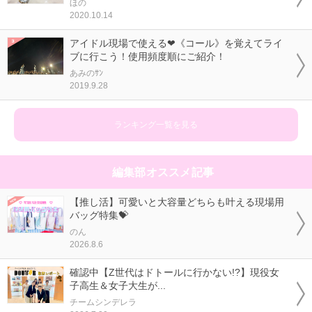
ほの
2020.10.14
アイドル現場で使える❤《コール》を覚えてライ
ブに行こう！使用頻度順にご紹介！
あみのｻﾝ
2019.9.28
ランキング一覧を見る
編集部オススメ記事
【推し活】可愛いと大容量どちらも叶える現場用
バッグ特集💝
のん
2026.8.6
確認中【Z世代はドトールに行かない!?】現役女
子高生＆女子大生が...
チームシンデレラ