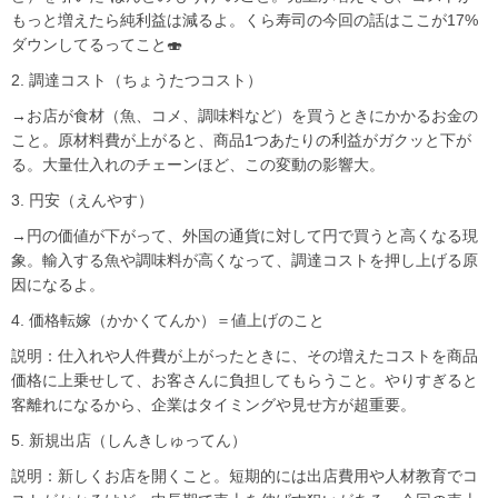
もっと増えたら純利益は減るよ。くら寿司の今回の話はここが17%
ダウンしてるってこと🍣
2. 調達コスト（ちょうたつコスト）
→お店が食材（魚、コメ、調味料など）を買うときにかかるお金の
こと。原材料費が上がると、商品1つあたりの利益がガクッと下が
る。大量仕入れのチェーンほど、この変動の影響大。
3. 円安（えんやす）
→円の価値が下がって、外国の通貨に対して円で買うと高くなる現
象。輸入する魚や調味料が高くなって、調達コストを押し上げる原
因になるよ。
4. 価格転嫁（かかくてんか）＝値上げのこと
説明：仕入れや人件費が上がったときに、その増えたコストを商品
価格に上乗せして、お客さんに負担してもらうこと。やりすぎると
客離れになるから、企業はタイミングや見せ方が超重要。
5. 新規出店（しんきしゅってん）
説明：新しくお店を開くこと。短期的には出店費用や人材教育でコ