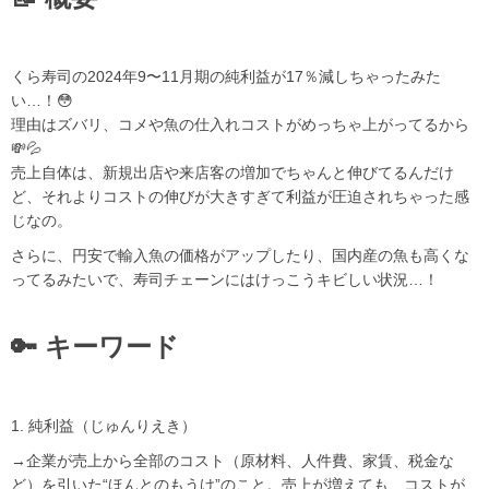
くら寿司の2024年9〜11月期の純利益が17％減しちゃったみた
い…！😳
理由はズバリ、コメや魚の仕入れコストがめっちゃ上がってるから
💸💦
売上自体は、新規出店や来店客の増加でちゃんと伸びてるんだけ
ど、それよりコストの伸びが大きすぎて利益が圧迫されちゃった感
じなの。
さらに、円安で輸入魚の価格がアップしたり、国内産の魚も高くな
ってるみたいで、寿司チェーンにはけっこうキビしい状況…！
🔑 キーワード
1. 純利益（じゅんりえき）
→企業が売上から全部のコスト（原材料、人件費、家賃、税金な
ど）を引いた“ほんとのもうけ”のこと。売上が増えても、コストが