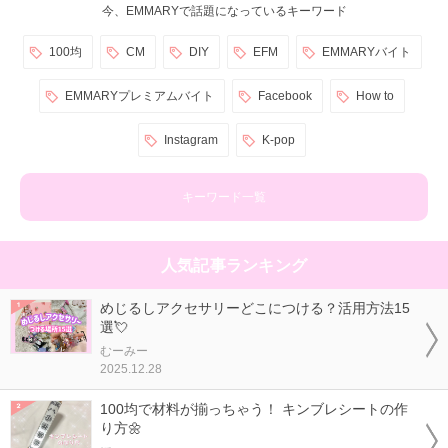
今、EMMARYで話題になっているキーワード
100均
CM
DIY
EFM
EMMARYバイト
EMMARYプレミアムバイト
Facebook
How to
Instagram
K-pop
キーワード一覧
人気記事ランキング
めじるしアクセサリーどこにつける？活用方法15
選💘
むーみー
2025.12.28
100均で材料が揃っちゃう！ キンブレシートの作
り方🌼