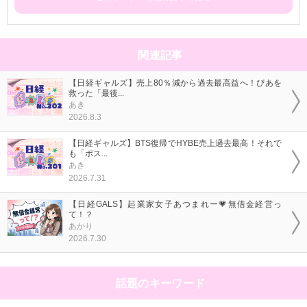
関連記事
【日経ギャルズ】売上80％減から過去最高益へ！ぴあを
救った「最後...
あき
2026.8.3
【日経ギャルズ】BTS復帰でHYBE売上過去最高！それで
も「ポス...
あき
2026.7.31
【日経GALS】起業家女子あつまれー💗無借金経営っ
て！？
あかり
2026.7.30
話題のキーワード