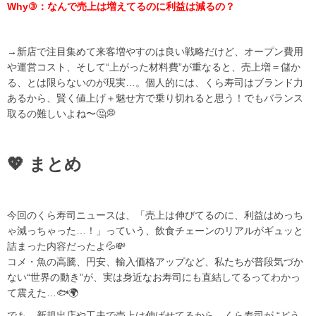
Why③：なんで売上は増えてるのに利益は減るの？
→新店で注目集めて来客増やすのは良い戦略だけど、オープン費用
や運営コスト、そして“上がった材料費”が重なると、売上増＝儲か
る、とは限らないのが現実…。個人的には、くら寿司はブランド力
あるから、賢く値上げ＋魅せ方で乗り切れると思う！でもバランス
取るの難しいよね〜🤔💭
💖 まとめ
今回のくら寿司ニュースは、「売上は伸びてるのに、利益はめっち
ゃ減っちゃった…！」っていう、飲食チェーンのリアルがギュッと
詰まった内容だったよ💦💸
コメ・魚の高騰、円安、輸入価格アップなど、私たちが普段気づか
ない“世界の動き”が、実は身近なお寿司にも直結してるってわかっ
て震えた…🐟🌍
でも、新規出店や工夫で売上は伸ばせてるから、くら寿司が “どう