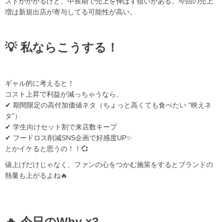
ストがかかるけど、中長期で売上を伸ばす狙いがある。今回の売上
増は新規出店が寄与してる可能性が高い。
💡 私ならこうする！
ギャル的に考えると！
コスト上昇で利益が減っちゃうなら、
✔ 期間限定の高付加価値ネタ（ちょっと高くても食べたい “映えネ
タ”）
✔ 学生向けセット割で来店数キープ
✔ フードロス削減SNS企画で好感度UP✨
とかイケると思うの！！💞
値上げだけじゃなく、ファンの心をつかむ施策をするとブランドの
熱量も上がるよね🔥
🔥 今日のWhy ×3