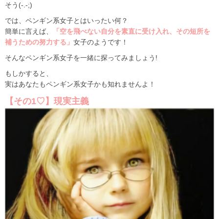
そう(-.-;)
では、ペンギン系女子とはいったい何？
簡単に言えば、
「空を飛べない自分を素直に受け入れ、その短所を
補うための努力する」
女子のようです！
そんなペンギン系女子を一緒に探ってみましょう!
もしかすると、
実はあなたもペンギン系女子かも知れませんよ！
【その1♡】現実主義