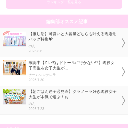
ランキング一覧を見る
編集部オススメ記事
【推し活】可愛いと大容量どちらも叶える現場用
バッグ特集💝
のん
2026.8.6
確認中【Z世代はドトールに行かない!?】現役女
子高生＆女子大生が...
チームシンデレラ
2026.7.30
【朝ごはん迷子必見🌞】グラノーラ好き現役女子
大生が本気で選ぶ！お...
のん
2026.7.23