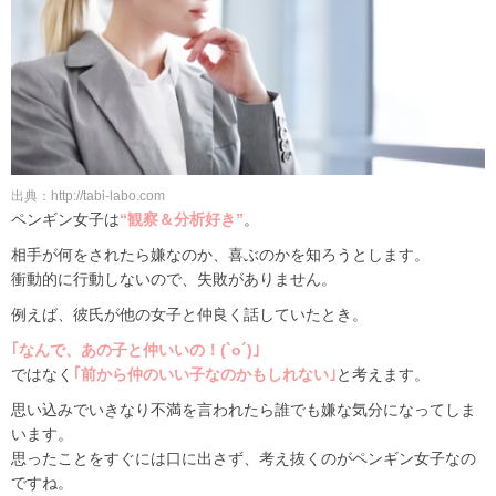
出典：http://tabi-labo.com
ペンギン女子は
“観察＆分析好き”
。
相手が何をされたら嫌なのか、喜ぶのかを知ろうとします。
衝動的に行動しないので、失敗がありません。
例えば、彼氏が他の女子と仲良く話していたとき。
｢なんで、あの子と仲いいの！(`o´)｣
ではなく
｢前から仲のいい子なのかもしれない｣
と考えます。
思い込みでいきなり不満を言われたら誰でも嫌な気分になってしま
います。
思ったことをすぐには口に出さず、考え抜くのがペンギン女子なの
ですね。