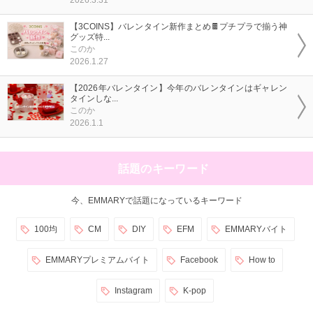
【3COINS】バレンタイン新作まとめ🍫プチプラで揃う神
グッズ特...
このか
2026.1.27
【2026年バレンタイン】今年のバレンタインはギャレン
タインしな...
このか
2026.1.1
話題のキーワード
今、EMMARYで話題になっているキーワード
100均
CM
DIY
EFM
EMMARYバイト
EMMARYプレミアムバイト
Facebook
How to
Instagram
K-pop