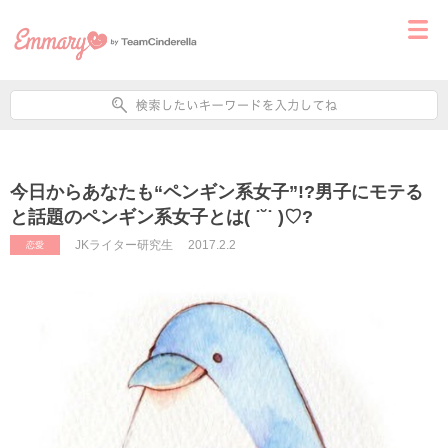
今日からあなたも“ペンギン系女子”!?男子にモテる
と話題のペンギン系女子とは( ˙˘˙ )♡?
JKライター研究生
2017.2.2
恋愛