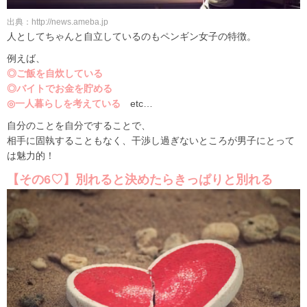
出典：http://news.ameba.jp
人としてちゃんと自立しているのもペンギン女子の特徴。
例えば、
◎ご飯を自炊している
◎バイトでお金を貯める
◎一人暮らしを考えている
etc…
自分のことを自分ですることで、
相手に固執することもなく、干渉し過ぎないところが男子にとって
は魅力的！
【その6♡】別れると決めたらきっぱりと別れる