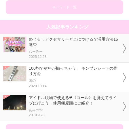
キーワード一覧
人気記事ランキング
めじるしアクセサリーどこにつける？活用方法15
選💘
むーみー
2025.12.28
100均で材料が揃っちゃう！ キンブレシートの作
り方🌼
ほの
2020.10.14
アイドル現場で使える❤《コール》を覚えてライ
ブに行こう！使用頻度順にご紹介！
あみのｻﾝ
2019.9.28