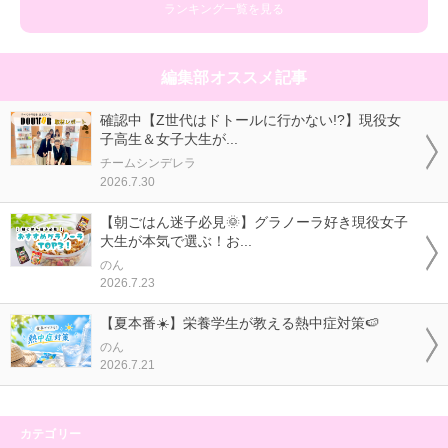
ランキング一覧を見る
編集部オススメ記事
確認中【Z世代はドトールに行かない!?】現役女
子高生＆女子大生が...
チームシンデレラ
2026.7.30
【朝ごはん迷子必見🌞】グラノーラ好き現役女子
大生が本気で選ぶ！お...
のん
2026.7.23
【夏本番☀️】栄養学生が教える熱中症対策🍉
のん
2026.7.21
カテゴリー