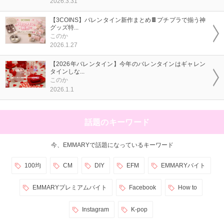
2026.3.31
【3COINS】バレンタイン新作まとめ🍫プチプラで揃う神
グッズ特...
このか
2026.1.27
【2026年バレンタイン】今年のバレンタインはギャレン
タインしな...
このか
2026.1.1
話題のキーワード
今、EMMARYで話題になっているキーワード
100均
CM
DIY
EFM
EMMARYバイト
EMMARYプレミアムバイト
Facebook
How to
Instagram
K-pop