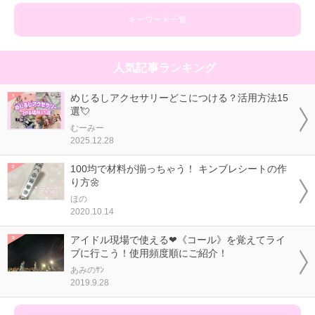
キーワード一覧
人気記事ランキング
めじるしアクセサリーどこにつける？活用方法15
選💘
むーみー
2025.12.28
100均で材料が揃っちゃう！ キンブレシートの作
り方🌼
ほの
2020.10.14
アイドル現場で使える❤《コール》を覚えてライ
ブに行こう！使用頻度順にご紹介！
あみのｻﾝ
2019.9.28