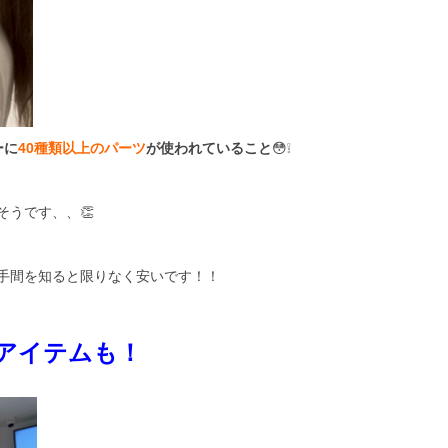
ーに
40種類以上のパーツ
が使われていること
😳❕
そうです、、👏
手間を知ると限りなく安いです！！
アイテムも！