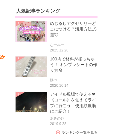
人気記事ランキング
めじるしアクセサリーど
こにつける？活用方法15
選💘
むーみー
2025.12.28
気か
100均で材料が揃っちゃ
う！ キンブレシートの作
り方🌼
ほの
2020.10.14
アイドル現場で使える❤
《コール》を覚えてライ
ブに行こう！使用頻度順
にご紹介！
あみのｻﾝ
2019.9.28
ランキング一覧を見る