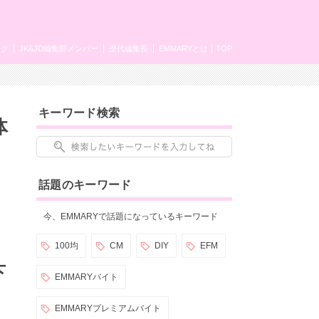
ング
JK&JD編集部メンバー
歴代編集長
EMMARYとは
TOP
キーワード検索
体
話題のキーワード
今、EMMARYで話題になっているキーワード
100均
CM
DIY
EFM
下
EMMARYバイト
EMMARYプレミアムバイト