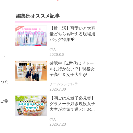
編集部オススメ記事
【推し活】可愛いと大容
量どちらも叶える現場用
バッグ特集💝
のん
2026.8.6
」
。
確認中【Z世代はドトー
ルに行かない!?】現役女
子高生＆女子大生が...
なった
チームシンデレラ
2026.7.30
【朝ごはん迷子必見🌞】
ご希
グラノーラ好き現役女子
大生が本気で選ぶ！お...
のん
2026.7.23