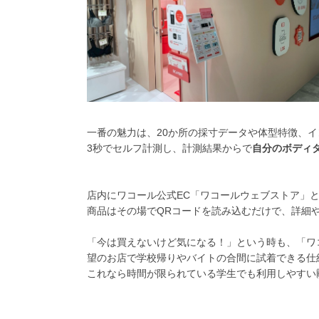
一番の魅力は、20
か所の採寸データや
体型特徴、イ
3秒でセルフ計測
し、
計測結果
から
で
自分のボディ
店内に
ワコール公式EC「ワコールウェブストア」
商品はその場でQRコードを読み込むだけで、詳細
「今は買えないけど気になる！」という時も、
「ワ
望のお店で学校帰りやバイトの合間に試着できる仕組
これなら時間が限られている学生でも利用しやすい