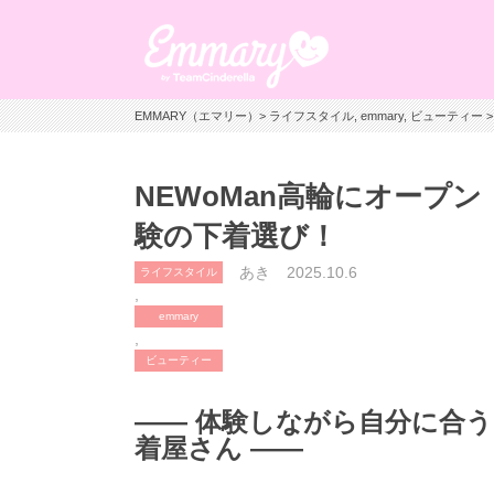
EMMARY（エマリー）
>
ライフスタイル
,
emmary
,
ビューティー
>
NEWoMan高輪にオープン
験の下着選び！
あき
2025.10.6
ライフスタイル
,
emmary
,
ビューティー
―― 体験しながら自分に合
着屋さん ――