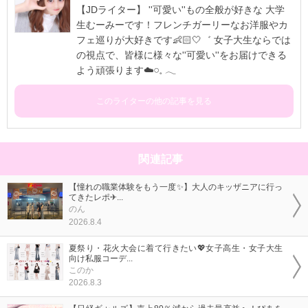
【JDライター】 ''可愛い''もの全般が好きな 大学
生むーみーです！フレンチガーリーなお洋服やカ
フェ巡りが大好きです👶🏻🤍゛ 女子大生ならでは
の視点で、皆様に様々な''可愛い''をお届けできる
よう頑張ります☁️𓏸⁡𓈒 𓂃
このライターの他の記事を見る
関連記事
【憧れの職業体験をもう一度✨】大人のキッザニアに行っ
てきたレポ✈...
のん
2026.8.4
夏祭り・花火大会に着て行きたい💖女子高生・女子大生
向け私服コーデ...
このか
2026.8.3