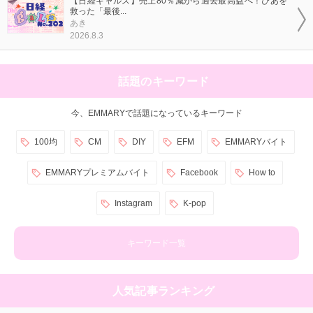
【日経ギャルズ】売上80％減から過去最高益へ！ぴあを
救った「最後...
あき
2026.8.3
話題のキーワード
今、EMMARYで話題になっているキーワード
100均
CM
DIY
EFM
EMMARYバイト
EMMARYプレミアムバイト
Facebook
How to
Instagram
K-pop
キーワード一覧
人気記事ランキング