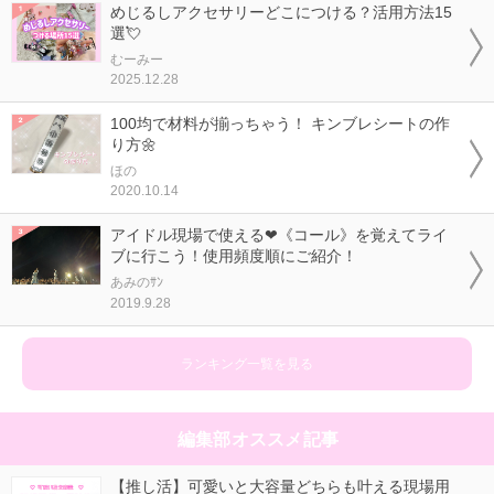
めじるしアクセサリーどこにつける？活用方法15
選💘
むーみー
2025.12.28
100均で材料が揃っちゃう！ キンブレシートの作
り方🌼
ほの
2020.10.14
アイドル現場で使える❤《コール》を覚えてライ
ブに行こう！使用頻度順にご紹介！
あみのｻﾝ
2019.9.28
ランキング一覧を見る
編集部オススメ記事
【推し活】可愛いと大容量どちらも叶える現場用