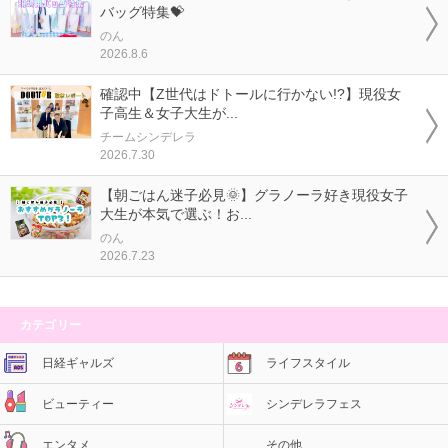
バッグ特集💝
のん
2026.8.6
確認中【Z世代はドトールに行かない!?】現役女
子高生＆女子大生が...
チームシンデレラ
2026.7.30
【朝ごはん迷子必見🌞】グラノーラ好き現役女子
大生が本気で選ぶ！お...
のん
2026.7.23
カテゴリー
日経ギャルズ
ライフスタイル
ビューティー
シンデレラフェス
エンタメ
その他