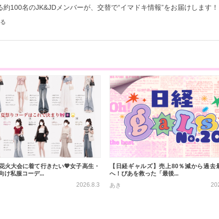
約100名のJK&JDメンバーが、交替で“イマドキ情報”をお届けします！
る
花火大会に着て行きたい💖女子高生・
【日経ギャルズ】売上80％減から過去
け私服コーデ...
へ！ぴあを救った「最後...
2026.8.3
20
あき