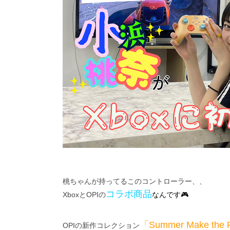
桃ちゃんが持ってるこのコントローラー、、
コラボ商
品
Xboxと
OPI
の
なんです🎮
「Summer Make the 
OPIの新作コレクション