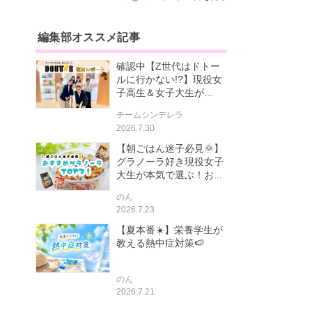
編集部オススメ記事
確認中【Z世代はドトー
ルに行かない!?】現役女
子高生＆女子大生が...
チームシンデレラ
2026.7.30
【朝ごはん迷子必見🌞】
グラノーラ好き現役女子
大生が本気で選ぶ！お...
のん
2026.7.23
【夏本番☀️】栄養学生が
教える熱中症対策🍉
のん
2026.7.21