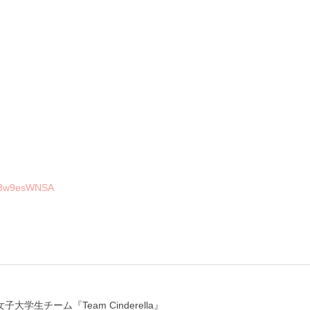
Gi43w9esWNSA
学生チーム『Team Cinderella』