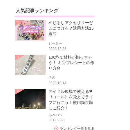
人気記事ランキング
めじるしアクセサリーど
こにつける？活用方法15
選💘
むーみー
2025.12.28
100均で材料が揃っちゃ
う！ キンブレシートの作
り方🌼
ほの
2020.10.14
アイドル現場で使える❤
《コール》を覚えてライ
ブに行こう！使用頻度順
にご紹介！
あみのｻﾝ
2019.9.28
ランキング一覧を見る