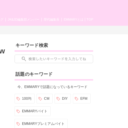
ング
JK&JD編集部メンバー
歴代編集長
EMMARYとは
TOP
キーワード検索
w
話題のキーワード
今、EMMARYで話題になっているキーワード
100均
CM
DIY
EFM
EMMARYバイト
EMMARYプレミアムバイト