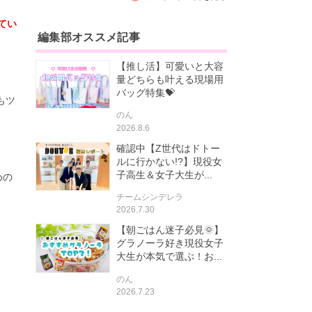
てい
編集部オススメ記事
【推し活】可愛いと大容
量どちらも叶える現場用
バッグ特集💝
もツ
のん
2026.8.6
確認中【Z世代はドトー
ルに行かない!?】現役女
子高生＆女子大生が...
めの
チームシンデレラ
2026.7.30
【朝ごはん迷子必見🌞】
グラノーラ好き現役女子
大生が本気で選ぶ！お...
のん
2026.7.23