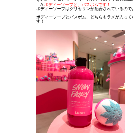
―A.
ボディーソープ
と、
バスボム
です！
ボディーソープはグリセリンが配合されているので
ボディーソープとバスボム、どちらもラメが入って
す！