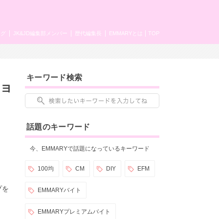
ング
JK&JD編集部メンバー
歴代編集長
EMMARYとは
TOP
キーワード検索
ショ
話題のキーワード
今、EMMARYで話題になっているキーワード
100均
CM
DIY
EFM
プを
EMMARYバイト
EMMARYプレミアムバイト