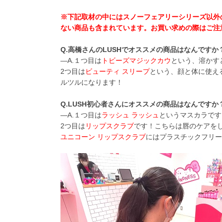
※下記取材の中にはスノーフェアリーシリーズ以外
ない商品も含まれています。お買い求めの際はご注
Q.高橋さんのLUSHでオススメの商品はなんですか
―A.１つ目は
トビーズマジックカウ
という、溶かす
2つ目は
ビューティ スリープ
という、顔と体に使え
ルツルになります！
Q.LUSH初心者さんにオススメの商品はなんですか
―A.１つ目は
ラッシュ ラッシュ
というマスカラです
2つ目は
リップスクラブ
です！こちらは唇のケアを
ユニコーン リップスクラブ
にはプラスチックフリー