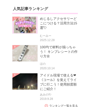
人気記事ランキング
めじるしアクセサリーど
こにつける？活用方法15
選💘
むーみー
2025.12.28
100均で材料が揃っちゃ
う！ キンブレシートの作
り方🌼
ほの
2020.10.14
アイドル現場で使える❤
《コール》を覚えてライ
ブに行こう！使用頻度順
にご紹介！
あみのｻﾝ
2019.9.28
ランキング一覧を見る