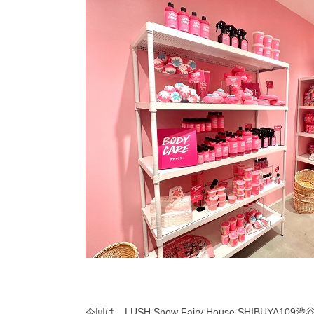
今回は、
LUSH Snow Fairy House SHIBUYA109渋