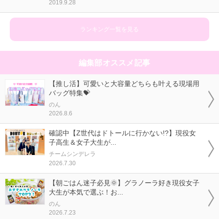
2019.9.28
ランキング一覧を見る
編集部オススメ記事
【推し活】可愛いと大容量どちらも叶える現場用
バッグ特集💝
のん
2026.8.6
確認中【Z世代はドトールに行かない!?】現役女
子高生＆女子大生が...
チームシンデレラ
2026.7.30
【朝ごはん迷子必見🌞】グラノーラ好き現役女子
大生が本気で選ぶ！お...
のん
2026.7.23