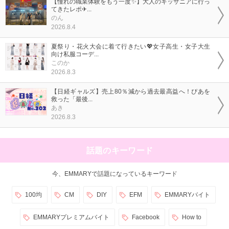
【憧れの職業体験をもう一度✨】大人のキッザニアに行っ
てきたレポ✈...
のん
2026.8.4
夏祭り・花火大会に着て行きたい💖女子高生・女子大生
向け私服コーデ...
このか
2026.8.3
【日経ギャルズ】売上80％減から過去最高益へ！ぴあを
救った「最後...
あき
2026.8.3
話題のキーワード
今、EMMARYで話題になっているキーワード
100均
CM
DIY
EFM
EMMARYバイト
EMMARYプレミアムバイト
Facebook
How to