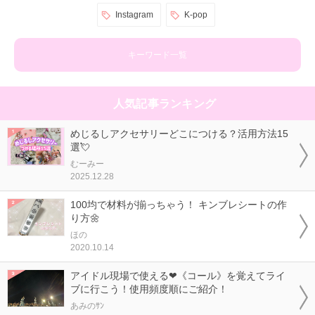
Instagram
K-pop
キーワード一覧
人気記事ランキング
めじるしアクセサリーどこにつける？活用方法15
選💘
むーみー
2025.12.28
100均で材料が揃っちゃう！ キンブレシートの作
り方🌼
ほの
2020.10.14
アイドル現場で使える❤《コール》を覚えてライ
ブに行こう！使用頻度順にご紹介！
あみのｻﾝ