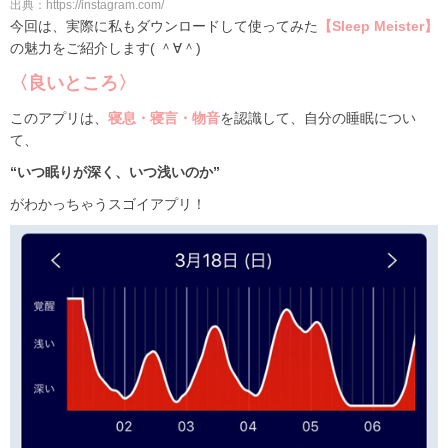
出典：https://instagram.com/
今回は、実際に私もダウンロードして使ってみた
【Sleep Meister】
の魅力をご紹介します( ＾∀＾)
〈良いところ〉
このアプリは、
寝息・寝言・物音
を認識して、自分の睡眠につい
て、
“いつ眠りが深く、いつ浅いのか”
がわかっちゃうスゴイアプリ！