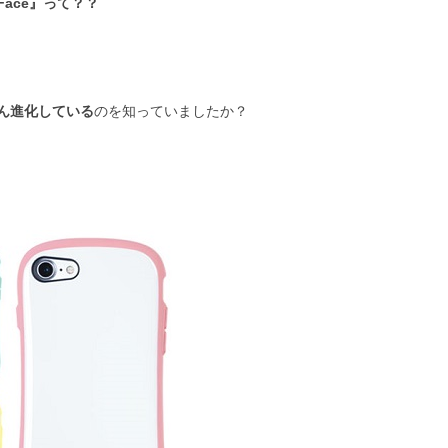
Face』って？？
ん進化している
のを知っていましたか？