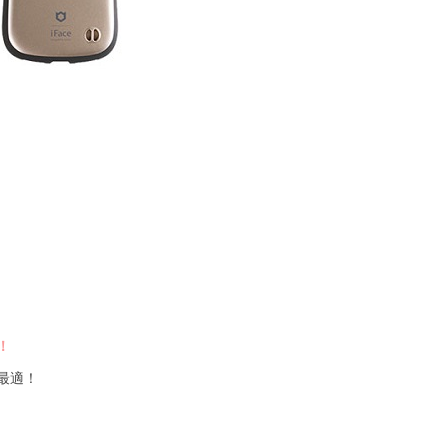
！
最適！