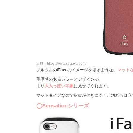
出典：https://www.strapya.com/
ツルツルのiFaceのイメージを壊すような、
マット
重厚感のあるカラーとデザインが、
より
大人っぽい印象
に見せてくれます。
マットタイプなので指紋が付きにくく、汚れも目立
◯Sensationシリーズ