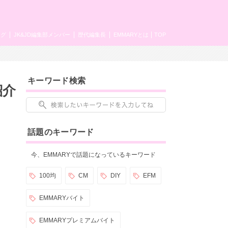
ング
JK&JD編集部メンバー
歴代編集長
EMMARYとは
TOP
キーワード検索
紹介
話題のキーワード
今、EMMARYで話題になっているキーワード
100均
CM
DIY
EFM
EMMARYバイト
EMMARYプレミアムバイト