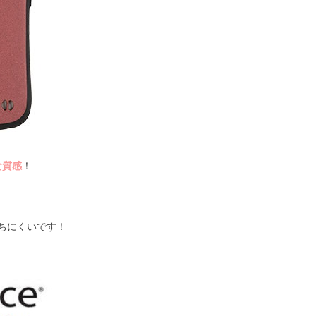
な質感
！
ちにくいです！