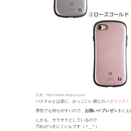
出典：https://www.strapya.com/
パステルとは逆に、かっこいい感じの
メタリック
！
男性でも持ちやすいので、
お揃い
や
プレゼント
にも
しかも、サラサラとしているので
汚れがつきにくいんです（＾_＾）