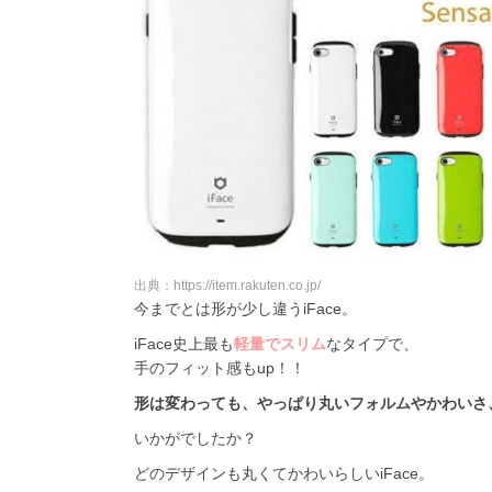
出典：https://item.rakuten.co.jp/
今までとは形が少し違うiFace。
iFace史上最も
軽量でスリム
なタイプで、
手のフィット感もup！！
形は変わっても、やっぱり丸いフォルムやかわいさ、
いかがでしたか？
どのデザインも丸くてかわいらしいiFace。