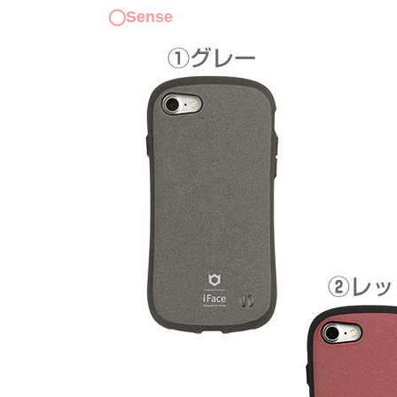
◯Sense