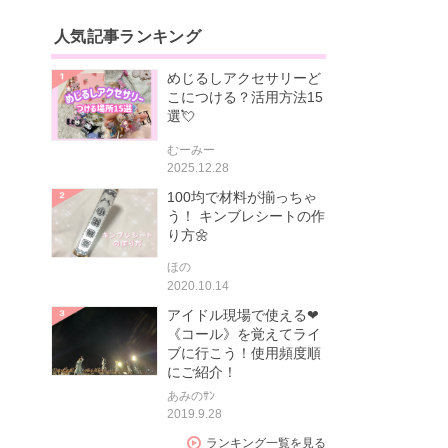
人気記事ランキング
めじるしアクセサリーど
こにつける？活用方法15
選💘
むーみー
2025.12.28
100均で材料が揃っちゃ
う！ キンブレシートの作
り方🌼
ほの
2020.10.14
アイドル現場で使える❤
《コール》を覚えてライ
ブに行こう！使用頻度順
にご紹介！
あみのｻﾝ
2019.9.28
ランキング一覧を見る