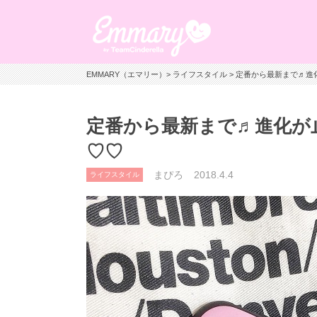
EMMARY（エマリー）
>
ライフスタイル
> 定番から最新まで♬進
定番から最新まで♬進化が止
♡♡
まぴろ
2018.4.4
ライフスタイル