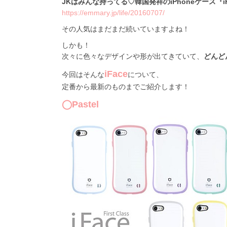
JKはみんな持ってる♡韓国発祥のiPhoneケース『i
https://emmary.jp/life/20160707/
その人気はまだまだ続いていますよね！
しかも！
次々に色々なデザインや形が出てきていて、
どんど
iFace
今回はそんな
について、
定番から最新のものまでご紹介します！
◯Pastel