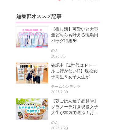
編集部オススメ記事
【推し活】可愛いと大容
量どちらも叶える現場用
バッグ特集💝
のん
2026.8.6
確認中【Z世代はドトー
ルに行かない!?】現役女
子高生＆女子大生が...
チームシンデレラ
2026.7.30
【朝ごはん迷子必見🌞】
グラノーラ好き現役女子
大生が本気で選ぶ！お...
のん
2026.7.23