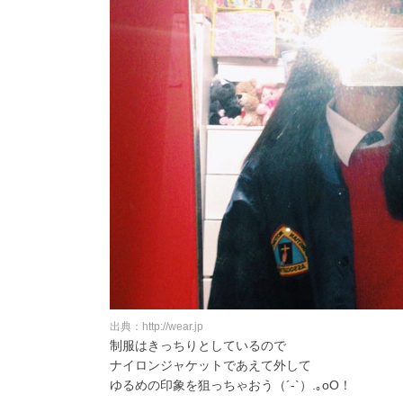
出典：http://wear.jp
制服はきっちりとしているので
ナイロンジャケットであえて外して
ゆるめの印象を狙っちゃおう（´-`）.｡oO！