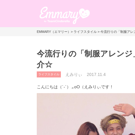
EMMARY（エマリー）
>
ライフスタイル
> 今流行りの「制服ア
今流行りの「制服アレンジ
介☆
えみりぃ
2017.11.4
ライフスタイル
こんにちは（´-`）.｡oO（えみりぃです！