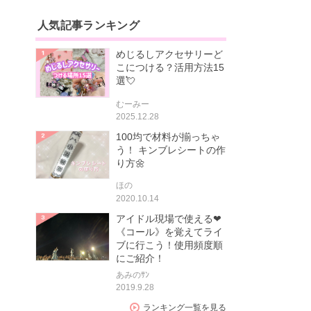
人気記事ランキング
めじるしアクセサリーど
こにつける？活用方法15
選💘
むーみー
2025.12.28
100均で材料が揃っちゃ
う！ キンブレシートの作
り方🌼
ほの
2020.10.14
アイドル現場で使える❤
《コール》を覚えてライ
ブに行こう！使用頻度順
にご紹介！
あみのｻﾝ
2019.9.28
ランキング一覧を見る