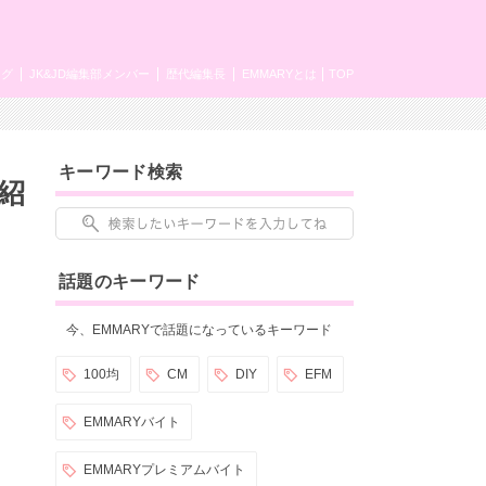
ング
JK&JD編集部メンバー
歴代編集長
EMMARYとは
TOP
キーワード検索
紹
話題のキーワード
今、EMMARYで話題になっているキーワード
100均
CM
DIY
EFM
EMMARYバイト
EMMARYプレミアムバイト